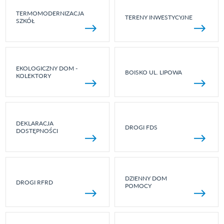
TERMOMODERNIZACJA
TERENY INWESTYCYJNE
SZKÓŁ
EKOLOGICZNY DOM -
BOISKO UL. LIPOWA
KOLEKTORY
DEKLARACJA
DROGI FDS
DOSTĘPNOŚCI
DZIENNY DOM
DROGI RFRD
POMOCY