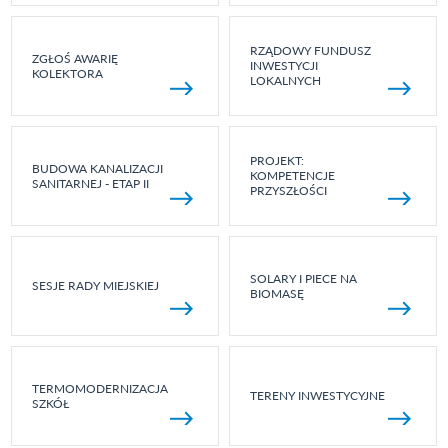
RZĄDOWY FUNDUSZ
ZGŁOŚ AWARIĘ
INWESTYCJI
KOLEKTORA
LOKALNYCH
PROJEKT:
BUDOWA KANALIZACJI
KOMPETENCJE
SANITARNEJ - ETAP II
PRZYSZŁOŚCI
SOLARY I PIECE NA
SESJE RADY MIEJSKIEJ
BIOMASĘ
TERMOMODERNIZACJA
TERENY INWESTYCYJNE
SZKÓŁ