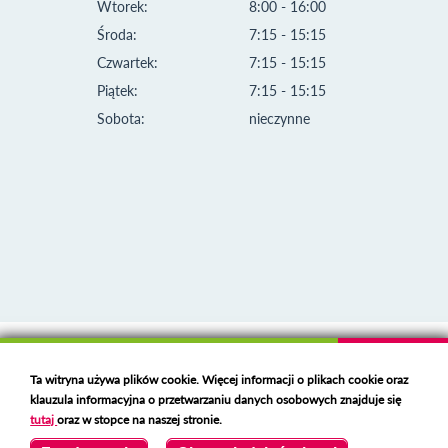
Wtorek:
8:00 - 16:00
Środa:
7:15 - 15:15
Czwartek:
7:15 - 15:15
Piątek:
7:15 - 15:15
Sobota:
nieczynne
Klauzula informacyjna i polityka plików cookies
Ta witryna używa plików cookie. Więcej informacji o plikach cookie oraz
Deklaracja dostępności
klauzula informacyjna o przetwarzaniu danych osobowych znajduje się
Polski serwer RBL
https://polspam.pl/
tutaj
oraz w stopce na naszej stronie.
Copyright 2023 Urząd Miejski w Opolu Lubelskim