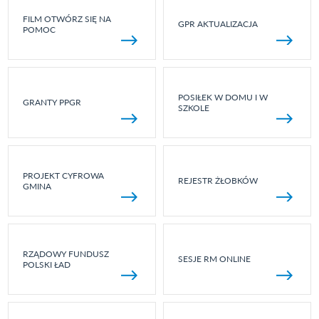
FILM OTWÓRZ SIĘ NA
GPR AKTUALIZACJA
POMOC
POSIŁEK W DOMU I W
GRANTY PPGR
SZKOLE
PROJEKT CYFROWA
REJESTR ŻŁOBKÓW
GMINA
RZĄDOWY FUNDUSZ
SESJE RM ONLINE
POLSKI ŁAD