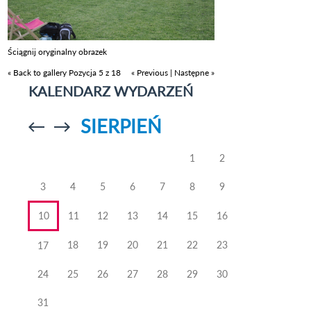
Ściągnij oryginalny obrazek
« Back to gallery
Pozycja 5 z 18
« Previous
|
Następne »
KALENDARZ WYDARZEŃ
SIERPIEŃ
Przejdź do
Przejdź do
poprzedniego
poprzedniego
miesiąca
miesiąca
1
2
3
4
5
6
7
8
9
10
11
12
13
14
15
16
18
19
20
21
22
23
17
24
25
26
27
28
29
30
31