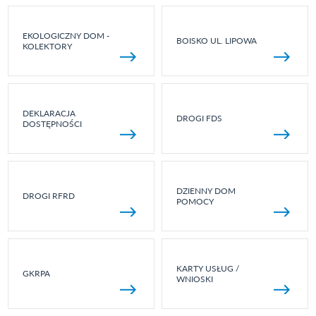
EKOLOGICZNY DOM -
BOISKO UL. LIPOWA
KOLEKTORY
DEKLARACJA
DROGI FDS
DOSTĘPNOŚCI
DZIENNY DOM
DROGI RFRD
POMOCY
KARTY USŁUG /
GKRPA
WNIOSKI