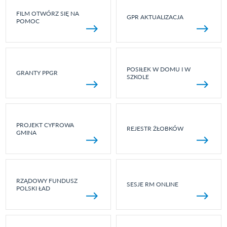
FILM OTWÓRZ SIĘ NA
GPR AKTUALIZACJA
POMOC
POSIŁEK W DOMU I W
GRANTY PPGR
SZKOLE
PROJEKT CYFROWA
REJESTR ŻŁOBKÓW
GMINA
RZĄDOWY FUNDUSZ
SESJE RM ONLINE
POLSKI ŁAD