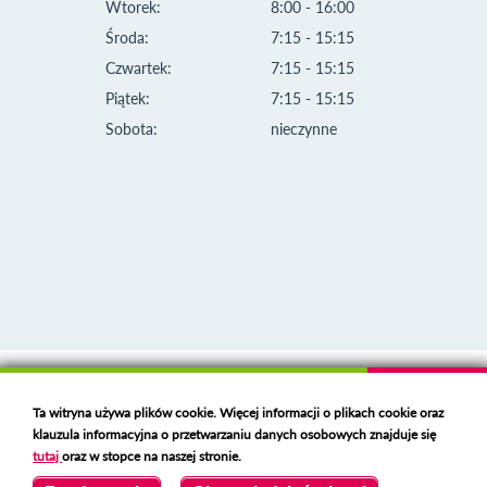
Wtorek:
8:00 - 16:00
Środa:
7:15 - 15:15
Czwartek:
7:15 - 15:15
Piątek:
7:15 - 15:15
Sobota:
nieczynne
Klauzula informacyjna i polityka plików cookies
Ta witryna używa plików cookie. Więcej informacji o plikach cookie oraz
Deklaracja dostępności
klauzula informacyjna o przetwarzaniu danych osobowych znajduje się
Polski serwer RBL
https://polspam.pl/
tutaj
oraz w stopce na naszej stronie.
Copyright 2023 Urząd Miejski w Opolu Lubelskim