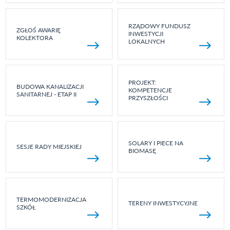
RZĄDOWY FUNDUSZ
ZGŁOŚ AWARIĘ
INWESTYCJI
KOLEKTORA
LOKALNYCH
PROJEKT:
BUDOWA KANALIZACJI
KOMPETENCJE
SANITARNEJ - ETAP II
PRZYSZŁOŚCI
SOLARY I PIECE NA
SESJE RADY MIEJSKIEJ
BIOMASĘ
TERMOMODERNIZACJA
TERENY INWESTYCYJNE
SZKÓŁ