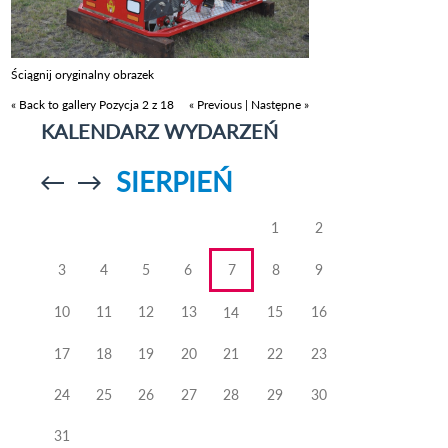
Ściągnij oryginalny obrazek
« Back to gallery
Pozycja 2 z 18
« Previous
|
Następne »
KALENDARZ WYDARZEŃ
SIERPIEŃ
Przejdź do
Przejdź do
poprzedniego
poprzedniego
miesiąca
miesiąca
1
2
3
4
5
6
7
8
9
10
11
12
13
15
16
14
17
18
19
20
21
22
23
24
25
26
27
28
29
30
31