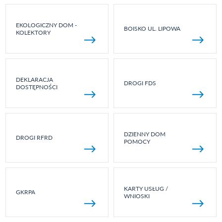
EKOLOGICZNY DOM -
BOISKO UL. LIPOWA
KOLEKTORY
DEKLARACJA
DROGI FDS
DOSTĘPNOŚCI
DZIENNY DOM
DROGI RFRD
POMOCY
KARTY USŁUG /
GKRPA
WNIOSKI