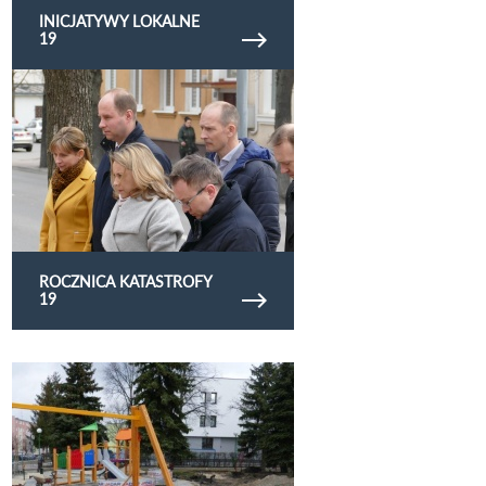
INICJATYWY LOKALNE
19
Obejrzyj galerię zdjęć rocznica katastrofy 19
ROCZNICA KATASTROFY
19
Obejrzyj galerię zdjęć 2019.03.28 OSA ul.
Morwowa