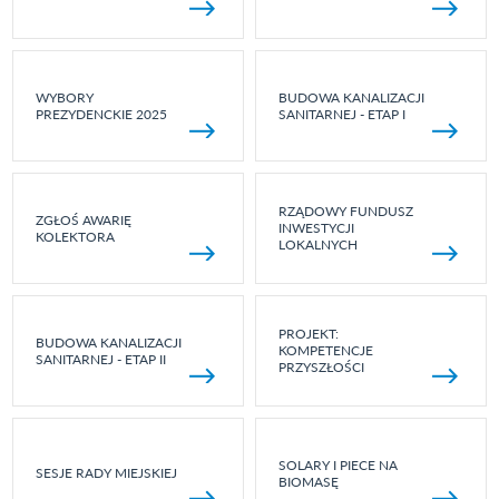
WYBORY
BUDOWA KANALIZACJI
PREZYDENCKIE 2025
SANITARNEJ - ETAP I
RZĄDOWY FUNDUSZ
ZGŁOŚ AWARIĘ
INWESTYCJI
KOLEKTORA
LOKALNYCH
PROJEKT:
BUDOWA KANALIZACJI
KOMPETENCJE
SANITARNEJ - ETAP II
PRZYSZŁOŚCI
SOLARY I PIECE NA
SESJE RADY MIEJSKIEJ
BIOMASĘ