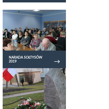
Obejrzyj galerię zdjęć Narada sołtysów 2019
NARADA SOŁTYSÓW
2019
Obejrzyj galerię zdjęć narodowy dzien zolnierzy
wykletych