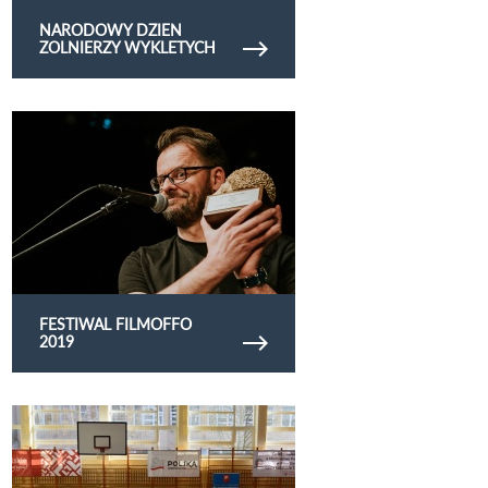
NARODOWY DZIEN
ZOLNIERZY WYKLETYCH
Obejrzyj galerię zdjęć Festiwal Filmoffo 2019
FESTIWAL FILMOFFO
2019
Obejrzyj galerię zdjęć 2019.02.21-24 - 1/4
Mistrzostw Polski Juniorów