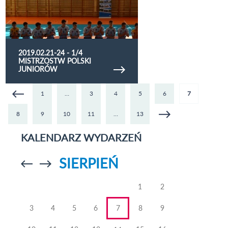
2019.02.21-24 - 1/4
MISTRZOSTW POLSKI
JUNIORÓW
1
…
3
4
5
6
7
8
9
10
11
…
13
KALENDARZ WYDARZEŃ
SIERPIEŃ
Przejdź do
Przejdź do
poprzedniego
poprzedniego
miesiąca
miesiąca
1
2
3
4
5
6
7
8
9