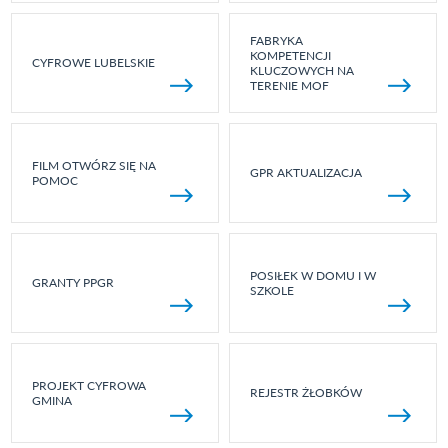
FABRYKA
KOMPETENCJI
CYFROWE LUBELSKIE
KLUCZOWYCH NA
TERENIE MOF
FILM OTWÓRZ SIĘ NA
GPR AKTUALIZACJA
POMOC
POSIŁEK W DOMU I W
GRANTY PPGR
SZKOLE
PROJEKT CYFROWA
REJESTR ŻŁOBKÓW
GMINA