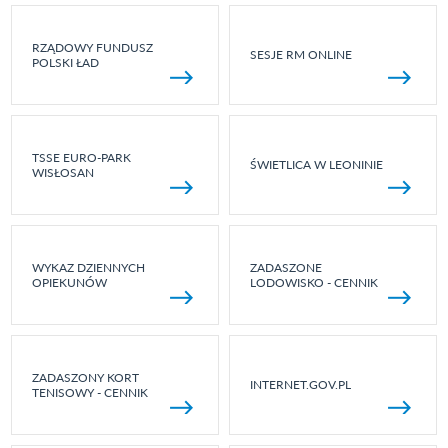
RZĄDOWY FUNDUSZ
SESJE RM ONLINE
POLSKI ŁAD
TSSE EURO-PARK
ŚWIETLICA W LEONINIE
WISŁOSAN
WYKAZ DZIENNYCH
ZADASZONE
OPIEKUNÓW
LODOWISKO - CENNIK
ZADASZONY KORT
INTERNET.GOV.PL
TENISOWY - CENNIK