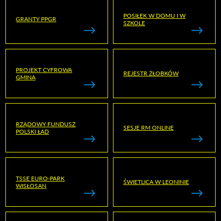
POSIŁEK W DOMU I W
GRANTY PPGR
SZKOLE
PROJEKT CYFROWA
REJESTR ŻŁOBKÓW
GMINA
RZĄDOWY FUNDUSZ
SESJE RM ONLINE
POLSKI ŁAD
TSSE EURO-PARK
ŚWIETLICA W LEONINIE
WISŁOSAN