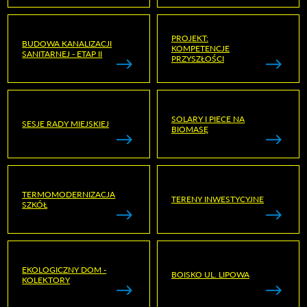
PROJEKT:
BUDOWA KANALIZACJI
KOMPETENCJE
SANITARNEJ - ETAP II
PRZYSZŁOŚCI
SOLARY I PIECE NA
SESJE RADY MIEJSKIEJ
BIOMASĘ
TERMOMODERNIZACJA
TERENY INWESTYCYJNE
SZKÓŁ
EKOLOGICZNY DOM -
BOISKO UL. LIPOWA
KOLEKTORY