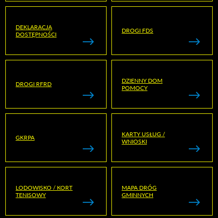
DEKLARACJA
DROGI FDS
DOSTĘPNOŚCI
DZIENNY DOM
DROGI RFRD
POMOCY
KARTY USŁUG /
GKRPA
WNIOSKI
LODOWISKO / KORT
MAPA DRÓG
TENISOWY
GMINNYCH