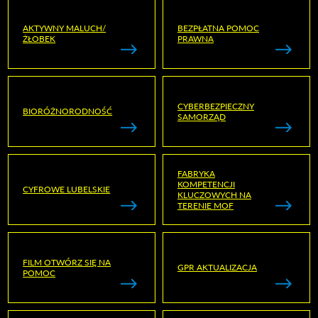
AKTYWNY MALUCH/
BEZPŁATNA POMOC
ŻŁOBEK
PRAWNA
CYBERBEZPIECZNY
BIORÓŻNORODNOŚĆ
SAMORZĄD
FABRYKA
KOMPETENCJI
CYFROWE LUBELSKIE
KLUCZOWYCH NA
TERENIE MOF
FILM OTWÓRZ SIĘ NA
GPR AKTUALIZACJA
POMOC