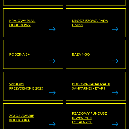
KRAJOWY PLAN
MŁODZIEŻOWA RADA
ODBUDOWY
GMINY
RODZINA 3+
BAZA NGO
WYBORY
BUDOWA KANALIZACJI
PREZYDENCKIE 2025
SANITARNEJ - ETAP I
RZĄDOWY FUNDUSZ
ZGŁOŚ AWARIĘ
INWESTYCJI
KOLEKTORA
LOKALNYCH