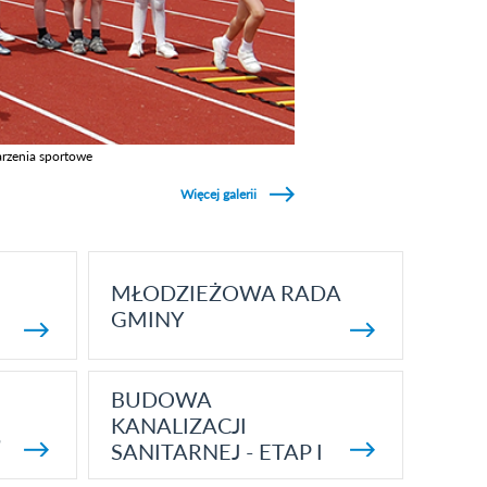
rzenia sportowe
z galerie w kategori Wydarzenia sportowe
Więcej galerii
MŁODZIEŻOWA RADA
GMINY
BUDOWA
KANALIZACJI
5
SANITARNEJ - ETAP I