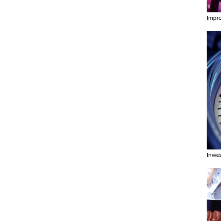
Impr
Zobac
Inwes
Zobac