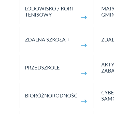
LODOWISKO / KORT
MAP
TENISOWY
GMI
ZDALNA SZKOŁA +
ZDAL
AKT
PRZEDSZKOLE
ZAB
CYBE
BIORÓŻNORODNOŚĆ
SAM