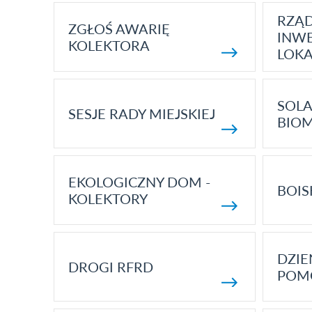
RZĄ
ZGŁOŚ AWARIĘ
INWE
KOLEKTORA
LOK
SOLA
SESJE RADY MIEJSKIEJ
BIO
EKOLOGICZNY DOM -
BOIS
KOLEKTORY
DZI
DROGI RFRD
POM