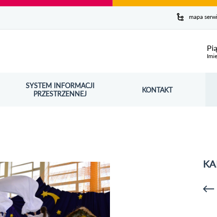
y serwis
mapa serw
ej
Pi
Imie
SYSTEM INFORMACJI
Szuk
KONTAKT
OŚNIK OTWORZY SIĘ W NOWYM OKNIE
PRZESTRZENNEJ
Wy
KA
p