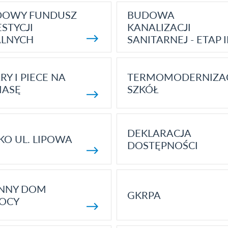
DOWY FUNDUSZ
BUDOWA
STYCJI
KANALIZACJI
ALNYCH
SANITARNEJ - ETAP I
RY I PIECE NA
TERMOMODERNIZA
MASĘ
SZKÓŁ
DEKLARACJA
KO UL. LIPOWA
DOSTĘPNOŚCI
ENNY DOM
GKRPA
OCY