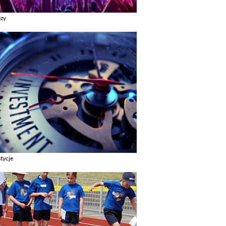
ezy
z galerie w kategori Imprezy
tycje
z galerie w kategori Inwestycje