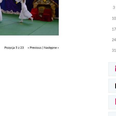
3
10
17
24
Pozycja 5 z 23
« Previous
|
Następne »
31