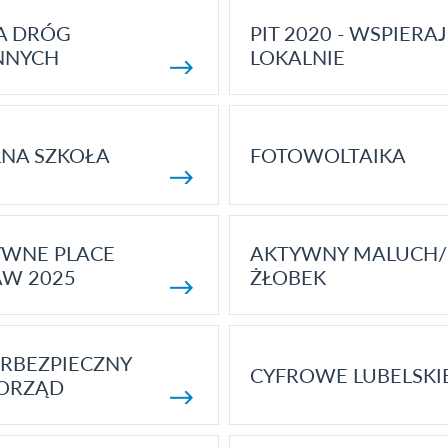
A DRÓG
PIT 2020 - WSPIERAJ
NNYCH
LOKALNIE
NA SZKOŁA
FOTOWOLTAIKA
YWNE PLACE
AKTYWNY MALUCH/
AW 2025
ŻŁOBEK
RBEZPIECZNY
CYFROWE LUBELSKI
ORZĄD