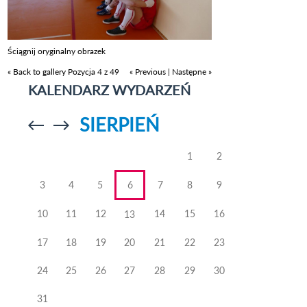
Ściągnij oryginalny obrazek
« Back to gallery
Pozycja 4 z 49
« Previous
|
Następne »
KALENDARZ WYDARZEŃ
SIERPIEŃ
Przejdź do
Przejdź do
poprzedniego
poprzedniego
miesiąca
miesiąca
1
2
3
4
5
6
7
8
9
10
11
12
14
15
16
13
17
18
19
20
21
22
23
24
25
26
27
28
29
30
31