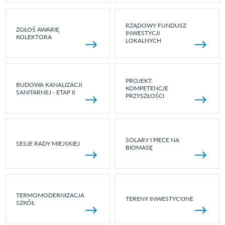
RZĄDOWY FUNDUSZ
ZGŁOŚ AWARIĘ
INWESTYCJI
KOLEKTORA
LOKALNYCH
PROJEKT:
BUDOWA KANALIZACJI
KOMPETENCJE
SANITARNEJ - ETAP II
PRZYSZŁOŚCI
SOLARY I PIECE NA
SESJE RADY MIEJSKIEJ
BIOMASĘ
TERMOMODERNIZACJA
TERENY INWESTYCYJNE
SZKÓŁ