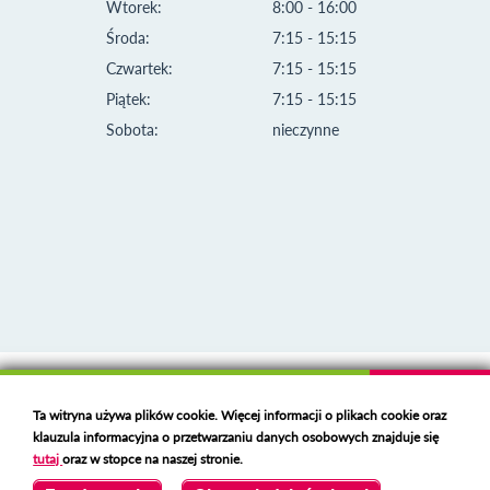
Wtorek:
8:00 - 16:00
Środa:
7:15 - 15:15
Czwartek:
7:15 - 15:15
Piątek:
7:15 - 15:15
Sobota:
nieczynne
Klauzula informacyjna i polityka plików cookies
Ta witryna używa plików cookie. Więcej informacji o plikach cookie oraz
Deklaracja dostępności
klauzula informacyjna o przetwarzaniu danych osobowych znajduje się
Polski serwer RBL
https://polspam.pl/
tutaj
oraz w stopce na naszej stronie.
Copyright 2023 Urząd Miejski w Opolu Lubelskim