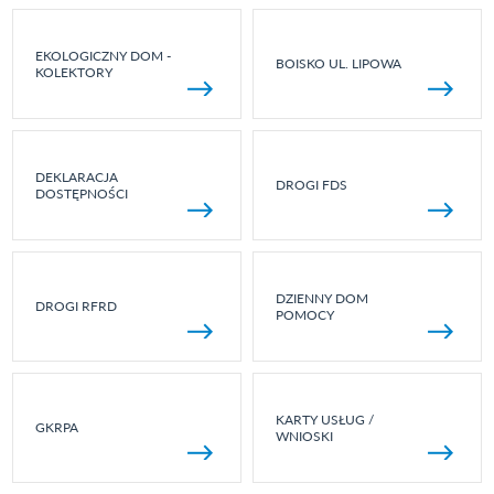
EKOLOGICZNY DOM -
BOISKO UL. LIPOWA
KOLEKTORY
DEKLARACJA
DROGI FDS
DOSTĘPNOŚCI
DZIENNY DOM
DROGI RFRD
POMOCY
KARTY USŁUG /
GKRPA
WNIOSKI