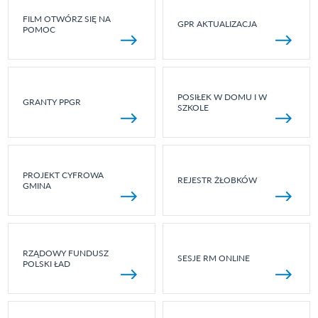
FILM OTWÓRZ SIĘ NA
GPR AKTUALIZACJA
POMOC
POSIŁEK W DOMU I W
GRANTY PPGR
SZKOLE
PROJEKT CYFROWA
REJESTR ŻŁOBKÓW
GMINA
RZĄDOWY FUNDUSZ
SESJE RM ONLINE
POLSKI ŁAD