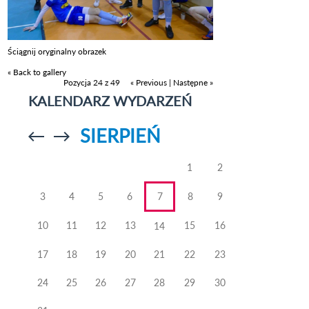
Ściągnij oryginalny obrazek
« Back to gallery
Pozycja 24 z 49
« Previous
|
Następne »
KALENDARZ WYDARZEŃ
SIERPIEŃ
Przejdź do
Przejdź do
poprzedniego
poprzedniego
miesiąca
miesiąca
1
2
3
4
5
6
7
8
9
10
11
12
13
15
16
14
17
18
19
20
21
22
23
24
25
26
27
28
29
30