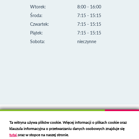
Wtorek:
8:00 - 16:00
Środa:
7:15 - 15:15
Czwartek:
7:15 - 15:15
Piątek:
7:15 - 15:15
Sobota:
nieczynne
Klauzula informacyjna i polityka plików cookies
Ta witryna używa plików cookie. Więcej informacji o plikach cookie oraz
Deklaracja dostępności
klauzula informacyjna o przetwarzaniu danych osobowych znajduje się
Polski serwer RBL
https://polspam.pl/
tutaj
oraz w stopce na naszej stronie.