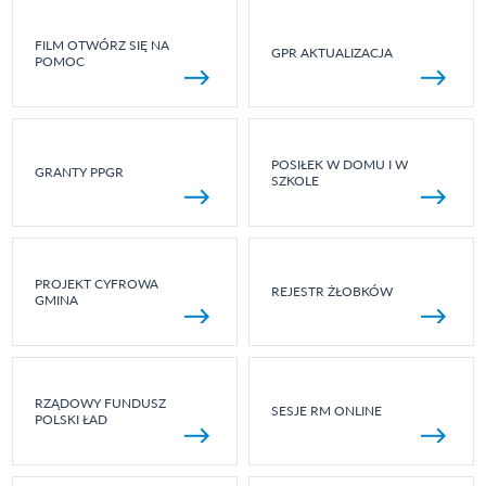
FILM OTWÓRZ SIĘ NA
GPR AKTUALIZACJA
POMOC
POSIŁEK W DOMU I W
GRANTY PPGR
SZKOLE
PROJEKT CYFROWA
REJESTR ŻŁOBKÓW
GMINA
RZĄDOWY FUNDUSZ
SESJE RM ONLINE
POLSKI ŁAD