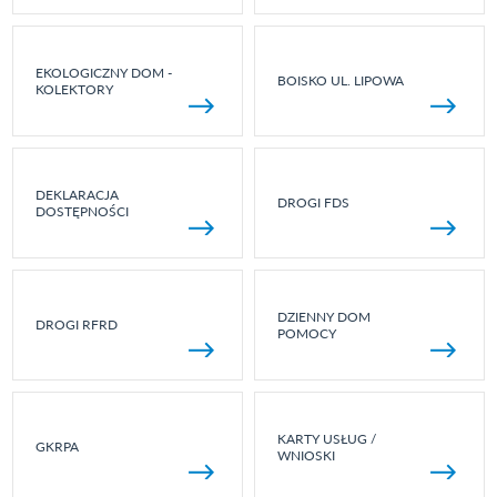
EKOLOGICZNY DOM -
BOISKO UL. LIPOWA
KOLEKTORY
DEKLARACJA
DROGI FDS
DOSTĘPNOŚCI
DZIENNY DOM
DROGI RFRD
POMOCY
KARTY USŁUG /
GKRPA
WNIOSKI