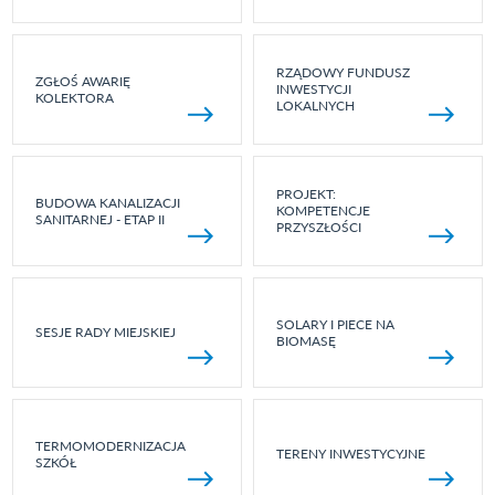
RZĄDOWY FUNDUSZ
ZGŁOŚ AWARIĘ
INWESTYCJI
KOLEKTORA
LOKALNYCH
PROJEKT:
BUDOWA KANALIZACJI
KOMPETENCJE
SANITARNEJ - ETAP II
PRZYSZŁOŚCI
SOLARY I PIECE NA
SESJE RADY MIEJSKIEJ
BIOMASĘ
TERMOMODERNIZACJA
TERENY INWESTYCYJNE
SZKÓŁ