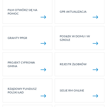
FILM OTWÓRZ SIĘ NA
GPR AKTUALIZACJA
POMOC
POSIŁEK W DOMU I W
GRANTY PPGR
SZKOLE
PROJEKT CYFROWA
REJESTR ŻŁOBKÓW
GMINA
RZĄDOWY FUNDUSZ
SESJE RM ONLINE
POLSKI ŁAD