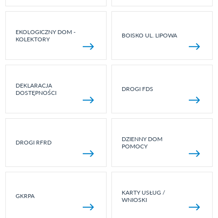
EKOLOGICZNY DOM -
BOISKO UL. LIPOWA
KOLEKTORY
DEKLARACJA
DROGI FDS
DOSTĘPNOŚCI
DZIENNY DOM
DROGI RFRD
POMOCY
KARTY USŁUG /
GKRPA
WNIOSKI