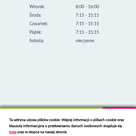
Wtorek:
8:00 - 16:00
Środa:
7:15 - 15:15
Czwartek:
7:15 - 15:15
Piątek:
7:15 - 15:15
Sobota:
nieczynne
Klauzula informacyjna i polityka plików cookies
Ta witryna używa plików cookie. Więcej informacji o plikach cookie oraz
Deklaracja dostępności
klauzula informacyjna o przetwarzaniu danych osobowych znajduje się
Polski serwer RBL
https://polspam.pl/
tutaj
oraz w stopce na naszej stronie.