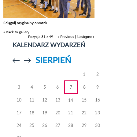
Ściągnij oryginalny obrazek
« Back to gallery
Pozycja 31 z 49
« Previous
|
Następne »
KALENDARZ WYDARZEŃ
SIERPIEŃ
Przejdź do
Przejdź do
poprzedniego
poprzedniego
miesiąca
miesiąca
1
2
3
4
5
6
7
8
9
10
11
12
13
15
16
14
17
18
19
20
21
22
23
24
25
26
27
28
29
30