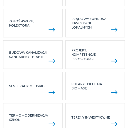
RZĄDOWY FUNDUSZ
ZGŁOŚ AWARIĘ
INWESTYCJI
KOLEKTORA
LOKALNYCH
PROJEKT:
BUDOWA KANALIZACJI
KOMPETENCJE
SANITARNEJ - ETAP II
PRZYSZŁOŚCI
SOLARY I PIECE NA
SESJE RADY MIEJSKIEJ
BIOMASĘ
TERMOMODERNIZACJA
TERENY INWESTYCYJNE
SZKÓŁ