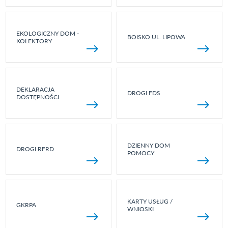
EKOLOGICZNY DOM -
BOISKO UL. LIPOWA
KOLEKTORY
DEKLARACJA
DROGI FDS
DOSTĘPNOŚCI
DZIENNY DOM
DROGI RFRD
POMOCY
KARTY USŁUG /
GKRPA
WNIOSKI