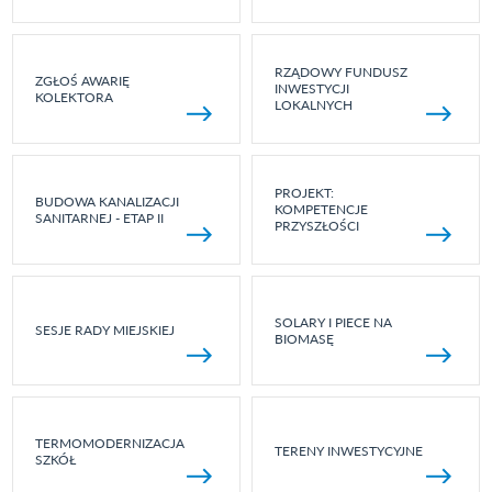
RZĄDOWY FUNDUSZ
ZGŁOŚ AWARIĘ
INWESTYCJI
KOLEKTORA
LOKALNYCH
PROJEKT:
BUDOWA KANALIZACJI
KOMPETENCJE
SANITARNEJ - ETAP II
PRZYSZŁOŚCI
SOLARY I PIECE NA
SESJE RADY MIEJSKIEJ
BIOMASĘ
TERMOMODERNIZACJA
TERENY INWESTYCYJNE
SZKÓŁ