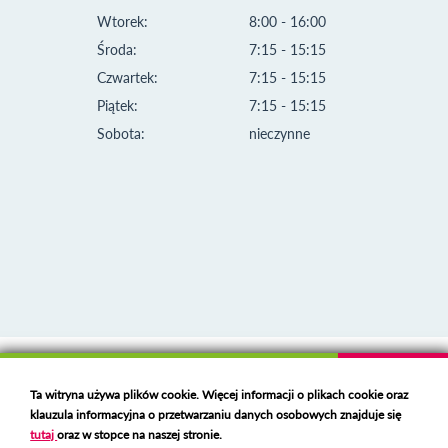
Wtorek:
8:00 - 16:00
Środa:
7:15 - 15:15
Czwartek:
7:15 - 15:15
Piątek:
7:15 - 15:15
Sobota:
nieczynne
Klauzula informacyjna i polityka plików cookies
Ta witryna używa plików cookie. Więcej informacji o plikach cookie oraz
Deklaracja dostępności
klauzula informacyjna o przetwarzaniu danych osobowych znajduje się
Polski serwer RBL
https://polspam.pl/
tutaj
oraz w stopce na naszej stronie.