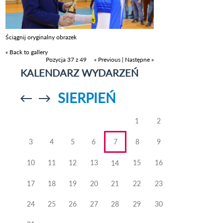
Ściągnij oryginalny obrazek
« Back to gallery
Pozycja 37 z 49
« Previous
|
Następne »
KALENDARZ WYDARZEŃ
SIERPIEŃ
Przejdź do
Przejdź do
poprzedniego
poprzedniego
miesiąca
miesiąca
1
2
3
4
5
6
7
8
9
10
11
12
13
15
16
14
17
18
19
20
21
22
23
24
25
26
27
28
29
30