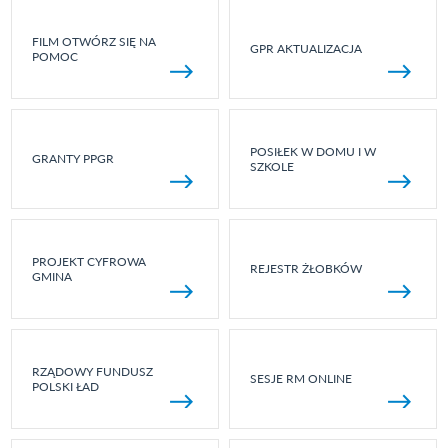
FILM OTWÓRZ SIĘ NA
GPR AKTUALIZACJA
POMOC
POSIŁEK W DOMU I W
GRANTY PPGR
SZKOLE
PROJEKT CYFROWA
REJESTR ŻŁOBKÓW
GMINA
RZĄDOWY FUNDUSZ
SESJE RM ONLINE
POLSKI ŁAD