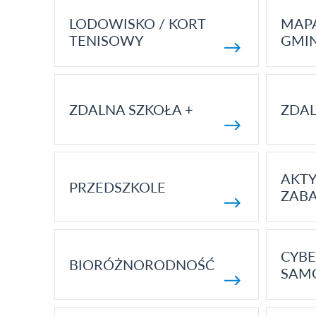
LODOWISKO / KORT
MAP
TENISOWY
GMI
ZDALNA SZKOŁA +
ZDAL
AKT
PRZEDSZKOLE
ZAB
CYBE
BIORÓŻNORODNOŚĆ
SAM