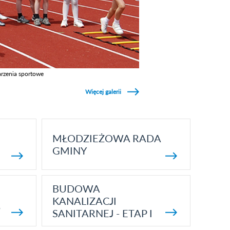
rzenia sportowe
z galerie w kategori Wydarzenia sportowe
Więcej galerii
MŁODZIEŻOWA RADA
GMINY
BUDOWA
KANALIZACJI
5
SANITARNEJ - ETAP I