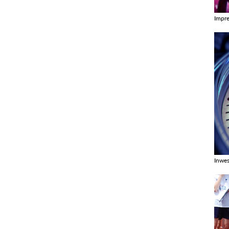
Impr
Zobac
Inwes
Zobac