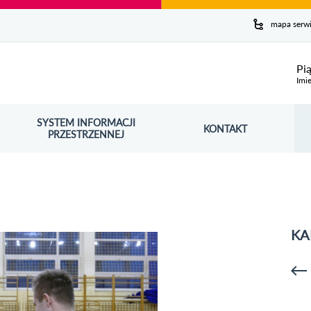
y serwis
mapa serw
ej
Pi
Imie
SYSTEM INFORMACJI
Szuk
KONTAKT
OŚNIK OTWORZY SIĘ W NOWYM OKNIE
PRZESTRZENNEJ
Wy
KA
p