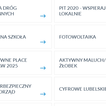
A DRÓG
PIT 2020 - WSPIERAJ
NNYCH
LOKALNIE
NA SZKOŁA
FOTOWOLTAIKA
YWNE PLACE
AKTYWNY MALUCH/
AW 2025
ŻŁOBEK
RBEZPIECZNY
CYFROWE LUBELSKI
ORZĄD