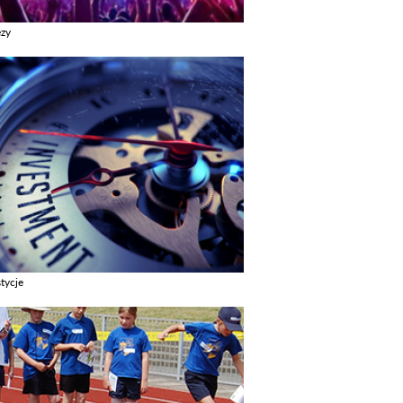
ezy
z galerie w kategori Imprezy
tycje
z galerie w kategori Inwestycje