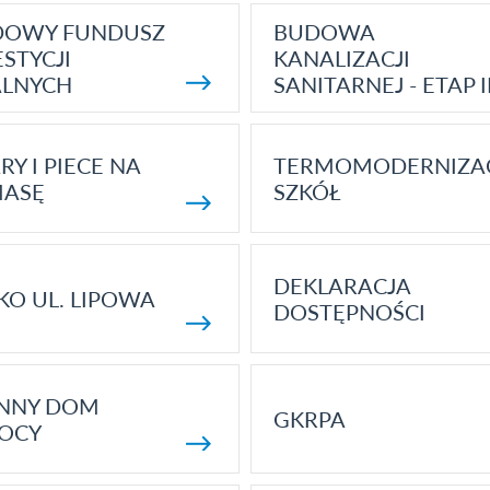
DOWY FUNDUSZ
BUDOWA
STYCJI
KANALIZACJI
ALNYCH
SANITARNEJ - ETAP I
RY I PIECE NA
TERMOMODERNIZA
MASĘ
SZKÓŁ
DEKLARACJA
KO UL. LIPOWA
DOSTĘPNOŚCI
ENNY DOM
GKRPA
OCY