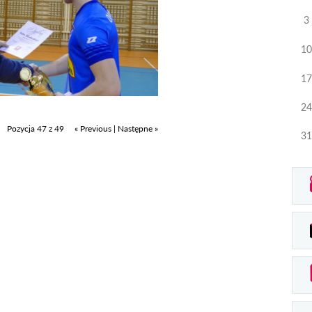
3
10
17
24
Pozycja 47 z 49
« Previous
|
Następne »
31