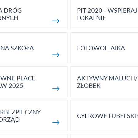
A DRÓG
PIT 2020 - WSPIERAJ
NNYCH
LOKALNIE
NA SZKOŁA
FOTOWOLTAIKA
YWNE PLACE
AKTYWNY MALUCH/
AW 2025
ŻŁOBEK
RBEZPIECZNY
CYFROWE LUBELSKI
ORZĄD