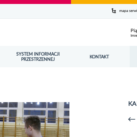
y serwis
mapa serw
ej
Pi
Imie
SYSTEM INFORMACJI
Szuk
KONTAKT
OŚNIK OTWORZY SIĘ W NOWYM OKNIE
PRZESTRZENNEJ
Wy
KA
p