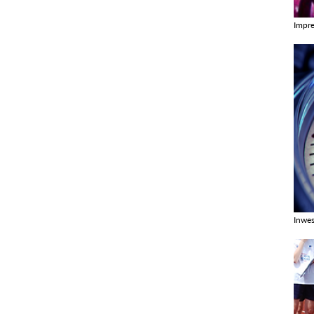
Impr
Zobac
Inwes
Zobac