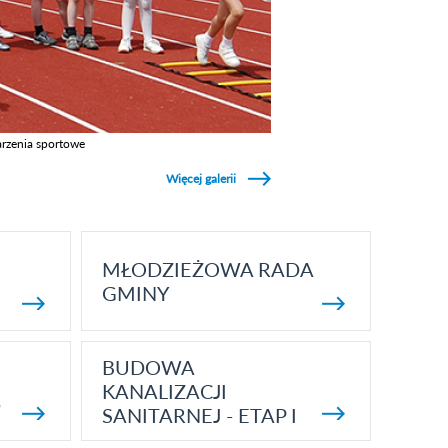
rzenia sportowe
z galerie w kategori Wydarzenia sportowe
Więcej galerii
MŁODZIEŻOWA RADA
GMINY
BUDOWA
KANALIZACJI
5
SANITARNEJ - ETAP I