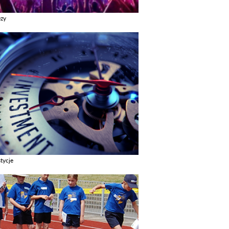
ezy
z galerie w kategori Imprezy
tycje
z galerie w kategori Inwestycje