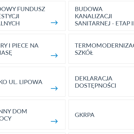
DOWY FUNDUSZ
BUDOWA
STYCJI
KANALIZACJI
ALNYCH
SANITARNEJ - ETAP I
RY I PIECE NA
TERMOMODERNIZA
MASĘ
SZKÓŁ
DEKLARACJA
KO UL. LIPOWA
DOSTĘPNOŚCI
ENNY DOM
GKRPA
OCY