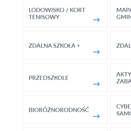
LODOWISKO / KORT
MAP
TENISOWY
GMI
ZDALNA SZKOŁA +
ZDAL
AKT
PRZEDSZKOLE
ZAB
CYBE
BIORÓŻNORODNOŚĆ
SAM