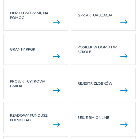
FILM OTWÓRZ SIĘ NA
GPR AKTUALIZACJA
POMOC
POSIŁEK W DOMU I W
GRANTY PPGR
SZKOLE
PROJEKT CYFROWA
REJESTR ŻŁOBKÓW
GMINA
RZĄDOWY FUNDUSZ
SESJE RM ONLINE
POLSKI ŁAD