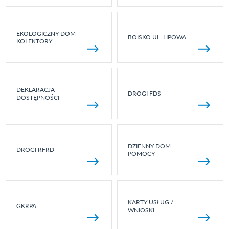
EKOLOGICZNY DOM -
BOISKO UL. LIPOWA
KOLEKTORY
DEKLARACJA
DROGI FDS
DOSTĘPNOŚCI
DZIENNY DOM
DROGI RFRD
POMOCY
KARTY USŁUG /
GKRPA
WNIOSKI