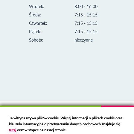
Wtorek:
8:00 - 16:00
Środa:
7:15 - 15:15
Czwartek:
7:15 - 15:15
Piątek:
7:15 - 15:15
Sobota:
nieczynne
Klauzula informacyjna i polityka plików cookies
Ta witryna używa plików cookie. Więcej informacji o plikach cookie oraz
Deklaracja dostępności
klauzula informacyjna o przetwarzaniu danych osobowych znajduje się
Polski serwer RBL
https://polspam.pl/
tutaj
oraz w stopce na naszej stronie.