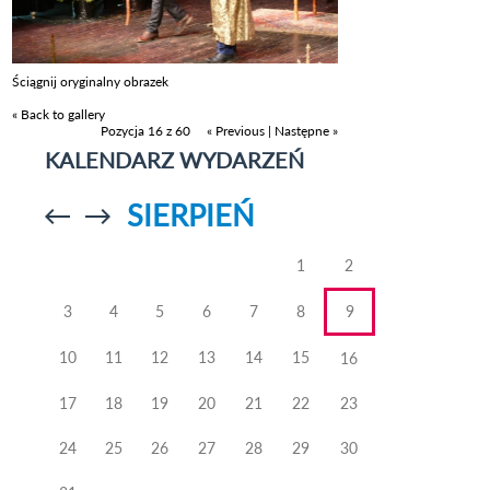
Ściągnij oryginalny obrazek
« Back to gallery
Pozycja 16 z 60
« Previous
|
Następne »
KALENDARZ WYDARZEŃ
SIERPIEŃ
Przejdź do
Przejdź do
poprzedniego
poprzedniego
miesiąca
miesiąca
1
2
3
4
5
6
7
8
9
10
11
12
13
14
15
16
17
18
19
20
21
22
23
24
25
26
27
28
29
30