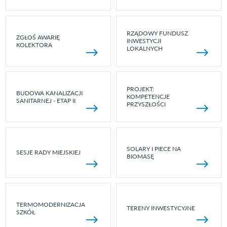
RZĄDOWY FUNDUSZ
ZGŁOŚ AWARIĘ
INWESTYCJI
KOLEKTORA
LOKALNYCH
PROJEKT:
BUDOWA KANALIZACJI
KOMPETENCJE
SANITARNEJ - ETAP II
PRZYSZŁOŚCI
SOLARY I PIECE NA
SESJE RADY MIEJSKIEJ
BIOMASĘ
TERMOMODERNIZACJA
TERENY INWESTYCYJNE
SZKÓŁ