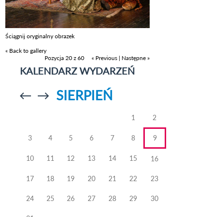
Ściągnij oryginalny obrazek
« Back to gallery
Pozycja 20 z 60
« Previous
|
Następne »
KALENDARZ WYDARZEŃ
SIERPIEŃ
Przejdź do
Przejdź do
poprzedniego
poprzedniego
miesiąca
miesiąca
1
2
3
4
5
6
7
8
9
10
11
12
13
14
15
16
17
18
19
20
21
22
23
24
25
26
27
28
29
30