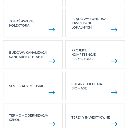
RZĄDOWY FUNDUSZ
ZGŁOŚ AWARIĘ
INWESTYCJI
KOLEKTORA
LOKALNYCH
PROJEKT:
BUDOWA KANALIZACJI
KOMPETENCJE
SANITARNEJ - ETAP II
PRZYSZŁOŚCI
SOLARY I PIECE NA
SESJE RADY MIEJSKIEJ
BIOMASĘ
TERMOMODERNIZACJA
TERENY INWESTYCYJNE
SZKÓŁ