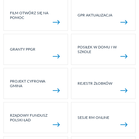
FILM OTWÓRZ SIĘ NA
GPR AKTUALIZACJA
POMOC
POSIŁEK W DOMU I W
GRANTY PPGR
SZKOLE
PROJEKT CYFROWA
REJESTR ŻŁOBKÓW
GMINA
RZĄDOWY FUNDUSZ
SESJE RM ONLINE
POLSKI ŁAD