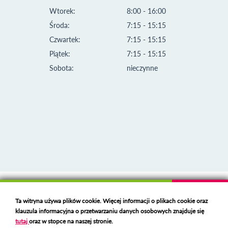
Wtorek:
8:00 - 16:00
Środa:
7:15 - 15:15
Czwartek:
7:15 - 15:15
Piątek:
7:15 - 15:15
Sobota:
nieczynne
Klauzula informacyjna i polityka plików cookies
Ta witryna używa plików cookie. Więcej informacji o plikach cookie oraz
Deklaracja dostępności
klauzula informacyjna o przetwarzaniu danych osobowych znajduje się
Polski serwer RBL
https://polspam.pl/
tutaj
oraz w stopce na naszej stronie.