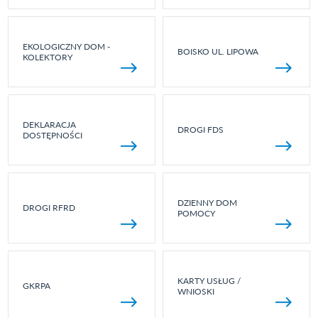
EKOLOGICZNY DOM -
BOISKO UL. LIPOWA
KOLEKTORY
DEKLARACJA
DROGI FDS
DOSTĘPNOŚCI
DZIENNY DOM
DROGI RFRD
POMOCY
KARTY USŁUG /
GKRPA
WNIOSKI