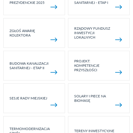
PREZYDENCKIE 2025
SANITARNEJ - ETAP I
RZĄDOWY FUNDUSZ
ZGŁOŚ AWARIĘ
INWESTYCJI
KOLEKTORA
LOKALNYCH
PROJEKT:
BUDOWA KANALIZACJI
KOMPETENCJE
SANITARNEJ - ETAP II
PRZYSZŁOŚCI
SOLARY I PIECE NA
SESJE RADY MIEJSKIEJ
BIOMASĘ
TERMOMODERNIZACJA
TERENY INWESTYCYJNE