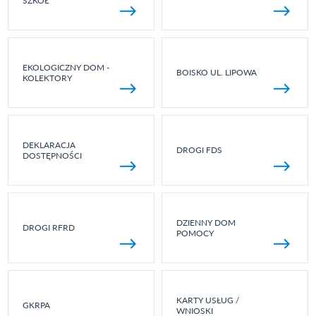
SZKÓŁ
EKOLOGICZNY DOM -
BOISKO UL. LIPOWA
KOLEKTORY
DEKLARACJA
DROGI FDS
DOSTĘPNOŚCI
DZIENNY DOM
DROGI RFRD
POMOCY
KARTY USŁUG /
GKRPA
WNIOSKI