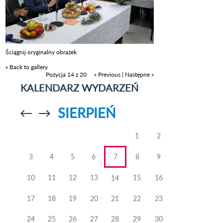
Ściągnij oryginalny obrazek
« Back to gallery
Pozycja 14 z 20
« Previous
|
Następne »
KALENDARZ WYDARZEŃ
SIERPIEŃ
Przejdź do
Przejdź do
poprzedniego
poprzedniego
miesiąca
miesiąca
1
2
3
4
5
6
7
8
9
10
11
12
13
15
16
14
17
18
19
20
21
22
23
24
25
26
27
28
29
30