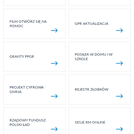
FILM OTWÓRZ SIĘ NA
GPR AKTUALIZACJA
POMOC
POSIŁEK W DOMU I W
GRANTY PPGR
SZKOLE
PROJEKT CYFROWA
REJESTR ŻŁOBKÓW
GMINA
RZĄDOWY FUNDUSZ
SESJE RM ONLINE
POLSKI ŁAD