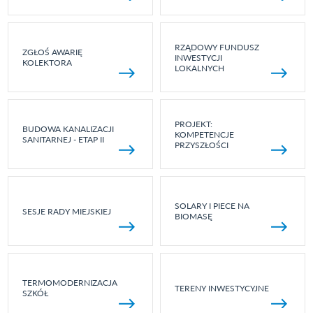
RZĄDOWY FUNDUSZ
ZGŁOŚ AWARIĘ
INWESTYCJI
KOLEKTORA
LOKALNYCH
PROJEKT:
BUDOWA KANALIZACJI
KOMPETENCJE
SANITARNEJ - ETAP II
PRZYSZŁOŚCI
SOLARY I PIECE NA
SESJE RADY MIEJSKIEJ
BIOMASĘ
TERMOMODERNIZACJA
TERENY INWESTYCYJNE
SZKÓŁ