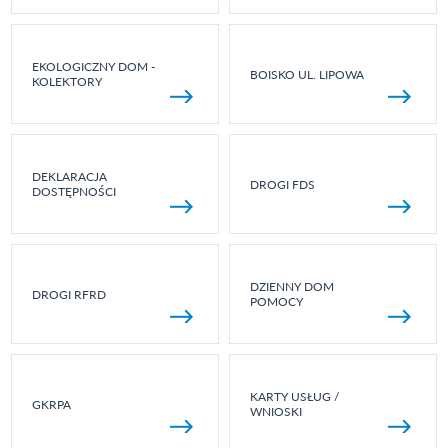
EKOLOGICZNY DOM -
BOISKO UL. LIPOWA
KOLEKTORY
DEKLARACJA
DROGI FDS
DOSTĘPNOŚCI
DZIENNY DOM
DROGI RFRD
POMOCY
KARTY USŁUG /
GKRPA
WNIOSKI