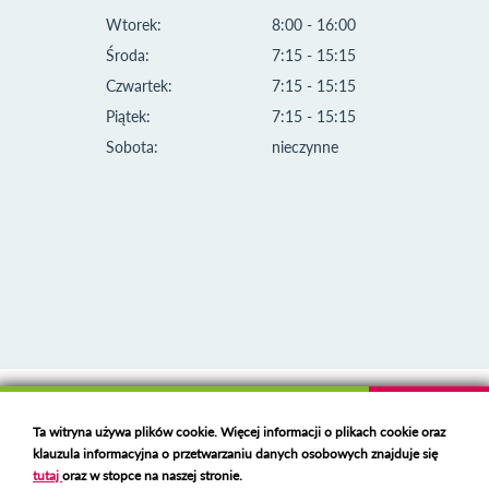
Wtorek:
8:00 - 16:00
Środa:
7:15 - 15:15
Czwartek:
7:15 - 15:15
Piątek:
7:15 - 15:15
Sobota:
nieczynne
Klauzula informacyjna i polityka plików cookies
Ta witryna używa plików cookie. Więcej informacji o plikach cookie oraz
Deklaracja dostępności
klauzula informacyjna o przetwarzaniu danych osobowych znajduje się
Polski serwer RBL
https://polspam.pl/
tutaj
oraz w stopce na naszej stronie.