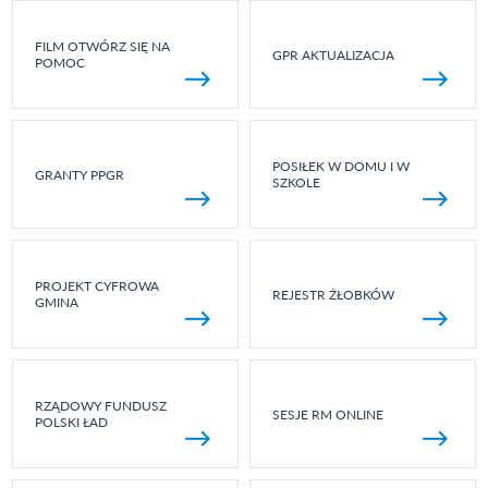
FILM OTWÓRZ SIĘ NA
GPR AKTUALIZACJA
POMOC
POSIŁEK W DOMU I W
GRANTY PPGR
SZKOLE
PROJEKT CYFROWA
REJESTR ŻŁOBKÓW
GMINA
RZĄDOWY FUNDUSZ
SESJE RM ONLINE
POLSKI ŁAD