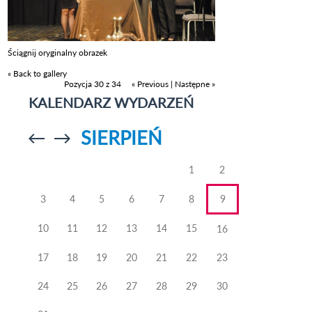
Ściągnij oryginalny obrazek
« Back to gallery
Pozycja 30 z 34
« Previous
|
Następne »
KALENDARZ WYDARZEŃ
SIERPIEŃ
Przejdź do
Przejdź do
poprzedniego
poprzedniego
miesiąca
miesiąca
1
2
3
4
5
6
7
8
9
10
11
12
13
14
15
16
17
18
19
20
21
22
23
24
25
26
27
28
29
30