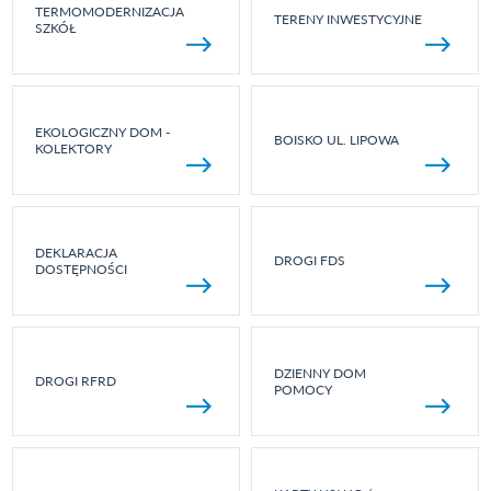
TERMOMODERNIZACJA
TERENY INWESTYCYJNE
SZKÓŁ
EKOLOGICZNY DOM -
BOISKO UL. LIPOWA
KOLEKTORY
DEKLARACJA
DROGI FDS
DOSTĘPNOŚCI
DZIENNY DOM
DROGI RFRD
POMOCY