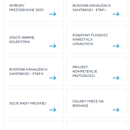
WYBORY
BUDOWA KANALIZACJI
PREZYDENCKIE 2025
SANITARNEJ - ETAP I
RZĄDOWY FUNDUSZ
ZGŁOŚ AWARIĘ
INWESTYCJI
KOLEKTORA
LOKALNYCH
PROJEKT:
BUDOWA KANALIZACJI
KOMPETENCJE
SANITARNEJ - ETAP II
PRZYSZŁOŚCI
SOLARY I PIECE NA
SESJE RADY MIEJSKIEJ
BIOMASĘ