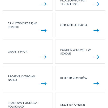
KLUCZOWYCH NA
TERENIE MOF
FILM OTWÓRZ SIĘ NA
GPR AKTUALIZACJA
POMOC
POSIŁEK W DOMU I W
GRANTY PPGR
SZKOLE
PROJEKT CYFROWA
REJESTR ŻŁOBKÓW
GMINA
RZĄDOWY FUNDUSZ
SESJE RM ONLINE
POLSKI ŁAD