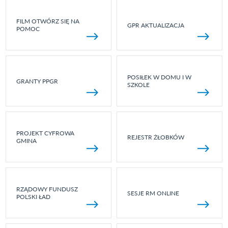
FILM OTWÓRZ SIĘ NA
GPR AKTUALIZACJA
POMOC
POSIŁEK W DOMU I W
GRANTY PPGR
SZKOLE
PROJEKT CYFROWA
REJESTR ŻŁOBKÓW
GMINA
RZĄDOWY FUNDUSZ
SESJE RM ONLINE
POLSKI ŁAD