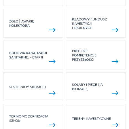
RZĄDOWY FUNDUSZ
ZGŁOŚ AWARIĘ
INWESTYCJI
KOLEKTORA
LOKALNYCH
PROJEKT:
BUDOWA KANALIZACJI
KOMPETENCJE
SANITARNEJ - ETAP II
PRZYSZŁOŚCI
SOLARY I PIECE NA
SESJE RADY MIEJSKIEJ
BIOMASĘ
TERMOMODERNIZACJA
TERENY INWESTYCYJNE
SZKÓŁ