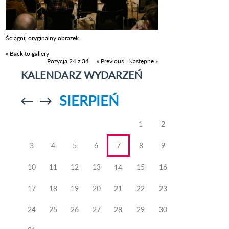
Ściągnij oryginalny obrazek
« Back to gallery
Pozycja 24 z 34
« Previous
|
Następne »
KALENDARZ WYDARZEŃ
SIERPIEŃ
Przejdź do
Przejdź do
poprzedniego
poprzedniego
miesiąca
miesiąca
1
2
3
4
5
6
7
8
9
10
11
12
13
15
16
14
17
18
19
20
21
22
23
24
25
26
27
28
29
30