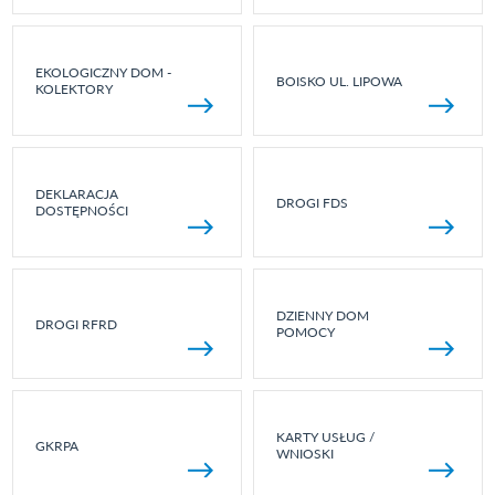
EKOLOGICZNY DOM -
BOISKO UL. LIPOWA
KOLEKTORY
DEKLARACJA
DROGI FDS
DOSTĘPNOŚCI
DZIENNY DOM
DROGI RFRD
POMOCY
KARTY USŁUG /
GKRPA
WNIOSKI