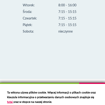
Wtorek:
8:00 - 16:00
Środa:
7:15 - 15:15
Czwartek:
7:15 - 15:15
Piątek:
7:15 - 15:15
Sobota:
nieczynne
Klauzula informacyjna i polityka plików cookies
Ta witryna używa plików cookie. Więcej informacji o plikach cookie oraz
Deklaracja dostępności
klauzula informacyjna o przetwarzaniu danych osobowych znajduje się
Polski serwer RBL
https://polspam.pl/
tutaj
oraz w stopce na naszej stronie.