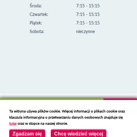
Środa:
7:15 - 15:15
Czwartek:
7:15 - 15:15
Piątek:
7:15 - 15:15
Sobota:
nieczynne
Klauzula informacyjna i polityka plików cookies
Ta witryna używa plików cookie. Więcej informacji o plikach cookie oraz
Deklaracja dostępności
klauzula informacyjna o przetwarzaniu danych osobowych znajduje się
Polski serwer RBL
https://polspam.pl/
tutaj
oraz w stopce na naszej stronie.
Copyright 2023 Urząd Miejski w Opolu Lubelskim
Zgadzam się
Chcę wiedzieć więcej
Created by
VOBACOM
Odnośnik otworzy się w nowym oknie