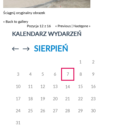
Ściągnij oryginalny obrazek
« Back to gallery
Pozycja 12 z 16
« Previous
|
Następne »
KALENDARZ WYDARZEŃ
SIERPIEŃ
Przejdź do
Przejdź do
poprzedniego
poprzedniego
miesiąca
miesiąca
1
2
3
4
5
6
7
8
9
10
11
12
13
15
16
14
17
18
19
20
21
22
23
24
25
26
27
28
29
30
31