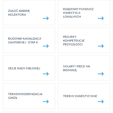
RZĄDOWY FUNDUSZ
ZGŁOŚ AWARIĘ
INWESTYCJI
KOLEKTORA
LOKALNYCH
PROJEKT:
BUDOWA KANALIZACJI
KOMPETENCJE
SANITARNEJ - ETAP II
PRZYSZŁOŚCI
SOLARY I PIECE NA
SESJE RADY MIEJSKIEJ
BIOMASĘ
TERMOMODERNIZACJA
TERENY INWESTYCYJNE
SZKÓŁ