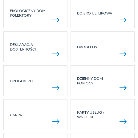
EKOLOGICZNY DOM -
BOISKO UL. LIPOWA
KOLEKTORY
DEKLARACJA
DROGI FDS
DOSTĘPNOŚCI
DZIENNY DOM
DROGI RFRD
POMOCY
KARTY USŁUG /
GKRPA
WNIOSKI