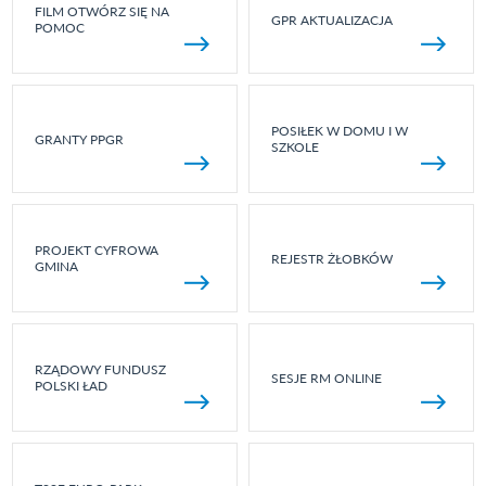
FILM OTWÓRZ SIĘ NA
GPR AKTUALIZACJA
POMOC
POSIŁEK W DOMU I W
GRANTY PPGR
SZKOLE
PROJEKT CYFROWA
REJESTR ŻŁOBKÓW
GMINA
RZĄDOWY FUNDUSZ
SESJE RM ONLINE
POLSKI ŁAD