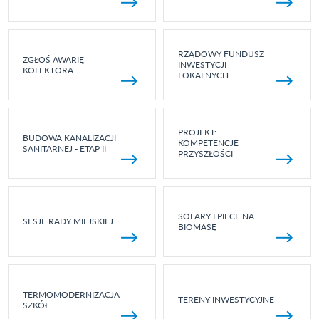
RZĄDOWY FUNDUSZ
ZGŁOŚ AWARIĘ
INWESTYCJI
KOLEKTORA
LOKALNYCH
PROJEKT:
BUDOWA KANALIZACJI
KOMPETENCJE
SANITARNEJ - ETAP II
PRZYSZŁOŚCI
SOLARY I PIECE NA
SESJE RADY MIEJSKIEJ
BIOMASĘ
TERMOMODERNIZACJA
TERENY INWESTYCYJNE
SZKÓŁ