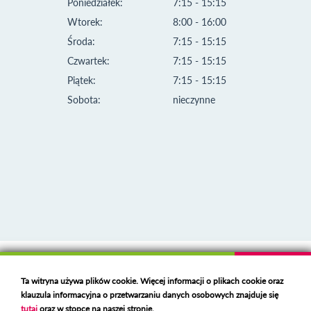
Poniedziałek:
7:15 - 15:15
Wtorek:
8:00 - 16:00
Środa:
7:15 - 15:15
Czwartek:
7:15 - 15:15
Piątek:
7:15 - 15:15
Sobota:
nieczynne
Klauzula informacyjna i polityka plików cookies
Ta witryna używa plików cookie. Więcej informacji o plikach cookie oraz
Deklaracja dostępności
klauzula informacyjna o przetwarzaniu danych osobowych znajduje się
Polski serwer RBL
https://polspam.pl/
tutaj
oraz w stopce na naszej stronie.