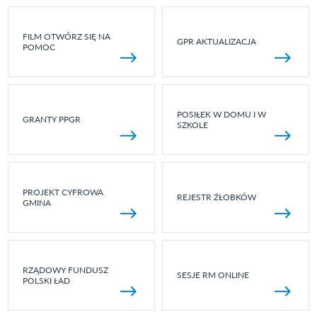
FILM OTWÓRZ SIĘ NA
GPR AKTUALIZACJA
POMOC
POSIŁEK W DOMU I W
GRANTY PPGR
SZKOLE
PROJEKT CYFROWA
REJESTR ŻŁOBKÓW
GMINA
RZĄDOWY FUNDUSZ
SESJE RM ONLINE
POLSKI ŁAD