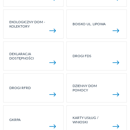
EKOLOGICZNY DOM -
BOISKO UL. LIPOWA
KOLEKTORY
DEKLARACJA
DROGI FDS
DOSTĘPNOŚCI
DZIENNY DOM
DROGI RFRD
POMOCY
KARTY USŁUG /
GKRPA
WNIOSKI