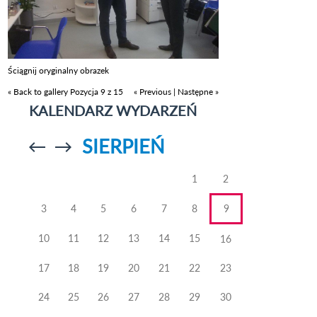
Ściągnij oryginalny obrazek
« Back to gallery
Pozycja 9 z 15
« Previous
|
Następne »
KALENDARZ WYDARZEŃ
SIERPIEŃ
Przejdź do
Przejdź do
poprzedniego
poprzedniego
miesiąca
miesiąca
1
2
3
4
5
6
7
8
9
10
11
12
13
14
15
16
17
18
19
20
21
22
23
24
25
26
27
28
29
30