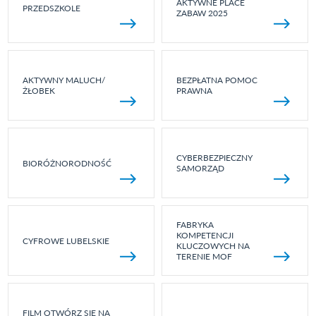
AKTYWNE PLACE
PRZEDSZKOLE
ZABAW 2025
AKTYWNY MALUCH/
BEZPŁATNA POMOC
ŻŁOBEK
PRAWNA
CYBERBEZPIECZNY
BIORÓŻNORODNOŚĆ
SAMORZĄD
FABRYKA
KOMPETENCJI
CYFROWE LUBELSKIE
KLUCZOWYCH NA
TERENIE MOF
FILM OTWÓRZ SIĘ NA