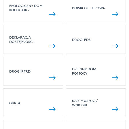
EKOLOGICZNY DOM -
BOISKO UL. LIPOWA
KOLEKTORY
DEKLARACJA
DROGI FDS
DOSTĘPNOŚCI
DZIENNY DOM
DROGI RFRD
POMOCY
KARTY USŁUG /
GKRPA
WNIOSKI