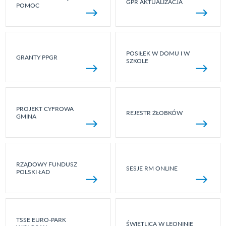
GPR AKTUALIZACJA
POMOC
POSIŁEK W DOMU I W
GRANTY PPGR
SZKOLE
PROJEKT CYFROWA
REJESTR ŻŁOBKÓW
GMINA
RZĄDOWY FUNDUSZ
SESJE RM ONLINE
POLSKI ŁAD
TSSE EURO-PARK
ŚWIETLICA W LEONINIE