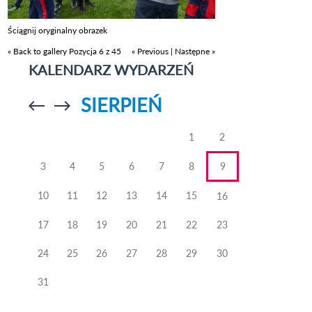
Ściągnij oryginalny obrazek
« Back to gallery
Pozycja 6 z 45
« Previous
|
Następne »
KALENDARZ WYDARZEŃ
SIERPIEŃ
Przejdź do
Przejdź do
poprzedniego
poprzedniego
miesiąca
miesiąca
1
2
3
4
5
6
7
8
9
10
11
12
13
14
15
16
17
18
19
20
21
22
23
24
25
26
27
28
29
30
31