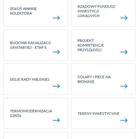
RZĄDOWY FUNDUSZ
ZGŁOŚ AWARIĘ
INWESTYCJI
KOLEKTORA
LOKALNYCH
PROJEKT:
BUDOWA KANALIZACJI
KOMPETENCJE
SANITARNEJ - ETAP II
PRZYSZŁOŚCI
SOLARY I PIECE NA
SESJE RADY MIEJSKIEJ
BIOMASĘ
TERMOMODERNIZACJA
TERENY INWESTYCYJNE
SZKÓŁ