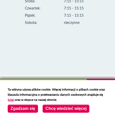
Środa:
7:15 - 15:15
Czwartek:
7:15 - 15:15
Piątek:
7:15 - 15:15
Sobota:
nieczynne
Klauzula informacyjna i polityka plików cookies
Ta witryna używa plików cookie. Więcej informacji o plikach cookie oraz
Deklaracja dostępności
klauzula informacyjna o przetwarzaniu danych osobowych znajduje się
Polski serwer RBL
https://polspam.pl/
tutaj
oraz w stopce na naszej stronie.
Copyright 2023 Urząd Miejski w Opolu Lubelskim
Zgadzam się
Chcę wiedzieć więcej
Created by
VOBACOM
Odnośnik otworzy się w nowym oknie