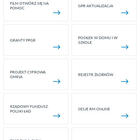
FILM OTWÓRZ SIĘ NA
GPR AKTUALIZACJA
POMOC
POSIŁEK W DOMU I W
GRANTY PPGR
SZKOLE
PROJEKT CYFROWA
REJESTR ŻŁOBKÓW
GMINA
RZĄDOWY FUNDUSZ
SESJE RM ONLINE
POLSKI ŁAD