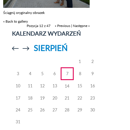
Ściągnij oryginalny obrazek
« Back to gallery
Pozycja 12 z 47
« Previous
|
Następne »
KALENDARZ WYDARZEŃ
SIERPIEŃ
Przejdź do
Przejdź do
poprzedniego
poprzedniego
miesiąca
miesiąca
1
2
3
4
5
6
7
8
9
10
11
12
13
15
16
14
17
18
19
20
21
22
23
24
25
26
27
28
29
30
31