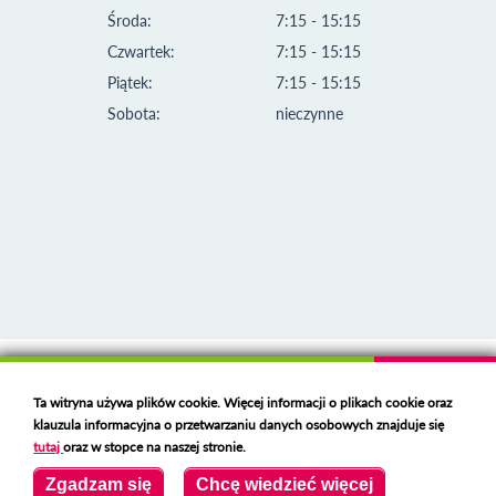
Środa:
7:15 - 15:15
Czwartek:
7:15 - 15:15
Piątek:
7:15 - 15:15
Sobota:
nieczynne
Klauzula informacyjna i polityka plików cookies
Ta witryna używa plików cookie. Więcej informacji o plikach cookie oraz
Deklaracja dostępności
klauzula informacyjna o przetwarzaniu danych osobowych znajduje się
Polski serwer RBL
https://polspam.pl/
tutaj
oraz w stopce na naszej stronie.
Copyright 2023 Urząd Miejski w Opolu Lubelskim
Zgadzam się
Chcę wiedzieć więcej
Created by
VOBACOM
Odnośnik otworzy się w nowym oknie