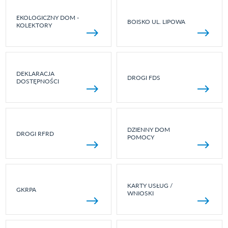
EKOLOGICZNY DOM -
BOISKO UL. LIPOWA
KOLEKTORY
DEKLARACJA
DROGI FDS
DOSTĘPNOŚCI
DZIENNY DOM
DROGI RFRD
POMOCY
KARTY USŁUG /
GKRPA
WNIOSKI