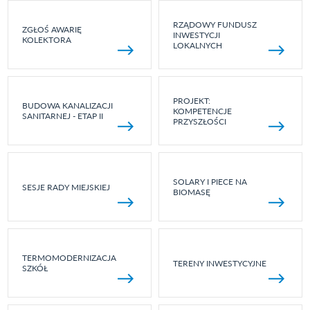
RZĄDOWY FUNDUSZ
ZGŁOŚ AWARIĘ
INWESTYCJI
KOLEKTORA
LOKALNYCH
PROJEKT:
BUDOWA KANALIZACJI
KOMPETENCJE
SANITARNEJ - ETAP II
PRZYSZŁOŚCI
SOLARY I PIECE NA
SESJE RADY MIEJSKIEJ
BIOMASĘ
TERMOMODERNIZACJA
TERENY INWESTYCYJNE
SZKÓŁ