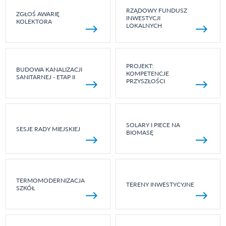
RZĄDOWY FUNDUSZ
ZGŁOŚ AWARIĘ
INWESTYCJI
KOLEKTORA
LOKALNYCH
PROJEKT:
BUDOWA KANALIZACJI
KOMPETENCJE
SANITARNEJ - ETAP II
PRZYSZŁOŚCI
SOLARY I PIECE NA
SESJE RADY MIEJSKIEJ
BIOMASĘ
TERMOMODERNIZACJA
TERENY INWESTYCYJNE
SZKÓŁ