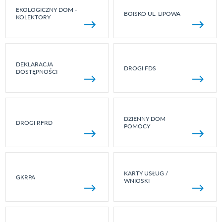
EKOLOGICZNY DOM -
BOISKO UL. LIPOWA
KOLEKTORY
DEKLARACJA
DROGI FDS
DOSTĘPNOŚCI
DZIENNY DOM
DROGI RFRD
POMOCY
KARTY USŁUG /
GKRPA
WNIOSKI