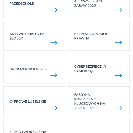
AKTYWNE PLACE
PRZEDSZKOLE
ZABAW 2025
AKTYWNY MALUCH/
BEZPŁATNA POMOC
ŻŁOBEK
PRAWNA
CYBERBEZPIECZNY
BIORÓŻNORODNOŚĆ
SAMORZĄD
FABRYKA
KOMPETENCJI
CYFROWE LUBELSKIE
KLUCZOWYCH NA
TERENIE MOF
FILM OTWÓRZ SIĘ NA