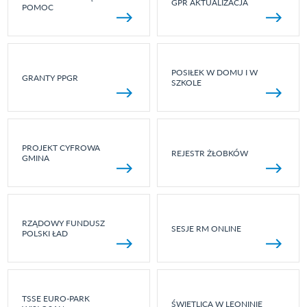
GPR AKTUALIZACJA
POMOC
POSIŁEK W DOMU I W
GRANTY PPGR
SZKOLE
PROJEKT CYFROWA
REJESTR ŻŁOBKÓW
GMINA
RZĄDOWY FUNDUSZ
SESJE RM ONLINE
POLSKI ŁAD
TSSE EURO-PARK
ŚWIETLICA W LEONINIE