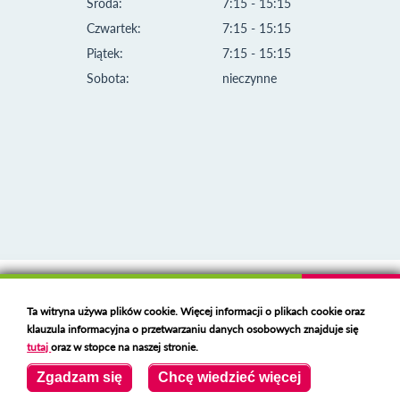
Środa:
7:15 - 15:15
Czwartek:
7:15 - 15:15
Piątek:
7:15 - 15:15
Sobota:
nieczynne
Klauzula informacyjna i polityka plików cookies
Ta witryna używa plików cookie. Więcej informacji o plikach cookie oraz
Deklaracja dostępności
klauzula informacyjna o przetwarzaniu danych osobowych znajduje się
Polski serwer RBL
https://polspam.pl/
tutaj
oraz w stopce na naszej stronie.
Copyright 2023 Urząd Miejski w Opolu Lubelskim
Zgadzam się
Chcę wiedzieć więcej
Created by
VOBACOM
Odnośnik otworzy się w nowym oknie