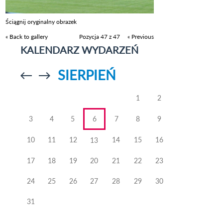
Ściągnij oryginalny obrazek
« Back to gallery
Pozycja 47 z 47
« Previous
KALENDARZ WYDARZEŃ
SIERPIEŃ
Przejdź do
Przejdź do
poprzedniego
poprzedniego
miesiąca
miesiąca
1
2
3
4
5
6
7
8
9
10
11
12
14
15
16
13
17
18
19
20
21
22
23
24
25
26
27
28
29
30
31