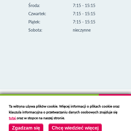
Środa:
7:15 - 15:15
Czwartek:
7:15 - 15:15
Piątek:
7:15 - 15:15
Sobota:
nieczynne
Klauzula informacyjna i polityka plików cookies
Ta witryna używa plików cookie. Więcej informacji o plikach cookie oraz
Deklaracja dostępności
klauzula informacyjna o przetwarzaniu danych osobowych znajduje się
Polski serwer RBL
https://polspam.pl/
tutaj
oraz w stopce na naszej stronie.
Copyright 2023 Urząd Miejski w Opolu Lubelskim
Zgadzam się
Chcę wiedzieć więcej
Created by
VOBACOM
Odnośnik otworzy się w nowym oknie