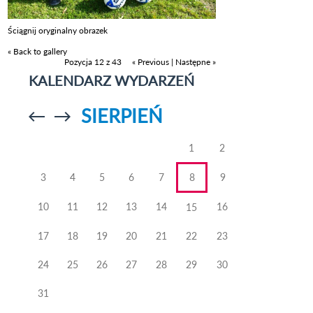
Ściągnij oryginalny obrazek
« Back to gallery
Pozycja 12 z 43
« Previous
|
Następne »
KALENDARZ WYDARZEŃ
SIERPIEŃ
Przejdź do
Przejdź do
poprzedniego
poprzedniego
miesiąca
miesiąca
1
2
3
4
5
6
7
8
9
10
11
12
13
14
16
15
17
18
19
20
21
22
23
24
25
26
27
28
29
30
31