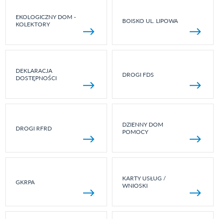
EKOLOGICZNY DOM -
BOISKO UL. LIPOWA
KOLEKTORY
DEKLARACJA
DROGI FDS
DOSTĘPNOŚCI
DZIENNY DOM
DROGI RFRD
POMOCY
KARTY USŁUG /
GKRPA
WNIOSKI