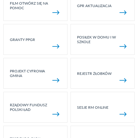
FILM OTWÓRZ SIĘ NA
GPR AKTUALIZACJA
POMOC
POSIŁEK W DOMU I W
GRANTY PPGR
SZKOLE
PROJEKT CYFROWA
REJESTR ŻŁOBKÓW
GMINA
RZĄDOWY FUNDUSZ
SESJE RM ONLINE
POLSKI ŁAD