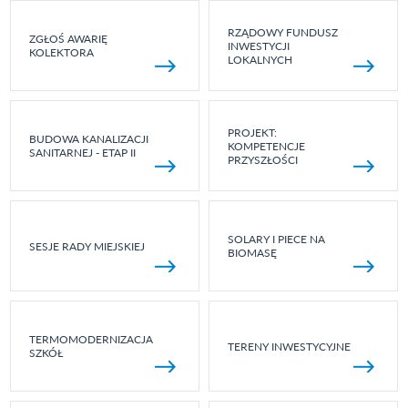
RZĄDOWY FUNDUSZ
ZGŁOŚ AWARIĘ
INWESTYCJI
KOLEKTORA
LOKALNYCH
PROJEKT:
BUDOWA KANALIZACJI
KOMPETENCJE
SANITARNEJ - ETAP II
PRZYSZŁOŚCI
SOLARY I PIECE NA
SESJE RADY MIEJSKIEJ
BIOMASĘ
TERMOMODERNIZACJA
TERENY INWESTYCYJNE
SZKÓŁ