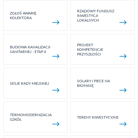
RZĄDOWY FUNDUSZ
ZGŁOŚ AWARIĘ
INWESTYCJI
KOLEKTORA
LOKALNYCH
PROJEKT:
BUDOWA KANALIZACJI
KOMPETENCJE
SANITARNEJ - ETAP II
PRZYSZŁOŚCI
SOLARY I PIECE NA
SESJE RADY MIEJSKIEJ
BIOMASĘ
TERMOMODERNIZACJA
TERENY INWESTYCYJNE
SZKÓŁ