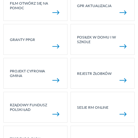
FILM OTWÓRZ SIĘ NA
GPR AKTUALIZACJA
POMOC
POSIŁEK W DOMU I W
GRANTY PPGR
SZKOLE
PROJEKT CYFROWA
REJESTR ŻŁOBKÓW
GMINA
RZĄDOWY FUNDUSZ
SESJE RM ONLINE
POLSKI ŁAD