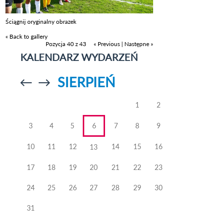
Ściągnij oryginalny obrazek
« Back to gallery
Pozycja 40 z 43
« Previous
|
Następne »
KALENDARZ WYDARZEŃ
SIERPIEŃ
Przejdź do
Przejdź do
poprzedniego
poprzedniego
miesiąca
miesiąca
1
2
3
4
5
6
7
8
9
10
11
12
14
15
16
13
17
18
19
20
21
22
23
24
25
26
27
28
29
30
31