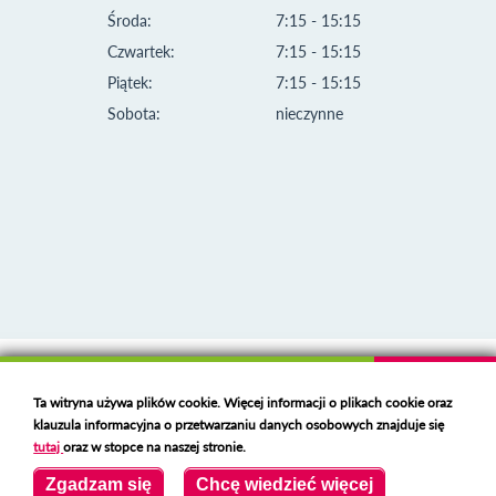
Środa:
7:15 - 15:15
Czwartek:
7:15 - 15:15
Piątek:
7:15 - 15:15
Sobota:
nieczynne
Klauzula informacyjna i polityka plików cookies
Ta witryna używa plików cookie. Więcej informacji o plikach cookie oraz
Deklaracja dostępności
klauzula informacyjna o przetwarzaniu danych osobowych znajduje się
Polski serwer RBL
https://polspam.pl/
tutaj
oraz w stopce na naszej stronie.
Copyright 2023 Urząd Miejski w Opolu Lubelskim
Zgadzam się
Chcę wiedzieć więcej
Created by
VOBACOM
Odnośnik otworzy się w nowym oknie