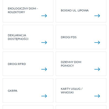
EKOLOGICZNY DOM -
BOISKO UL. LIPOWA
KOLEKTORY
DEKLARACJA
DROGI FDS
DOSTĘPNOŚCI
DZIENNY DOM
DROGI RFRD
POMOCY
KARTY USŁUG /
GKRPA
WNIOSKI