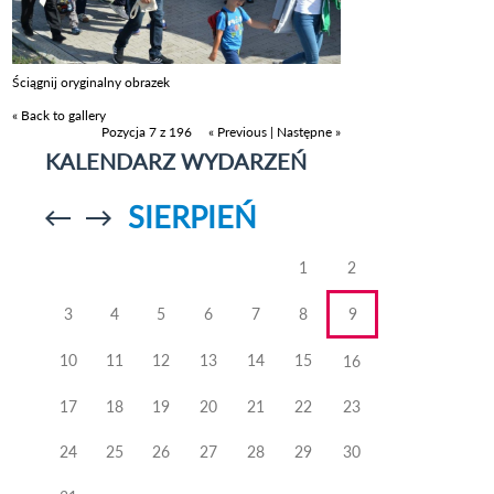
Ściągnij oryginalny obrazek
« Back to gallery
Pozycja 7 z 196
« Previous
|
Następne »
KALENDARZ WYDARZEŃ
SIERPIEŃ
Przejdź do
Przejdź do
poprzedniego
poprzedniego
miesiąca
miesiąca
1
2
3
4
5
6
7
8
9
10
11
12
13
14
15
16
17
18
19
20
21
22
23
24
25
26
27
28
29
30