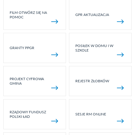
FILM OTWÓRZ SIĘ NA
GPR AKTUALIZACJA
POMOC
POSIŁEK W DOMU I W
GRANTY PPGR
SZKOLE
PROJEKT CYFROWA
REJESTR ŻŁOBKÓW
GMINA
RZĄDOWY FUNDUSZ
SESJE RM ONLINE
POLSKI ŁAD