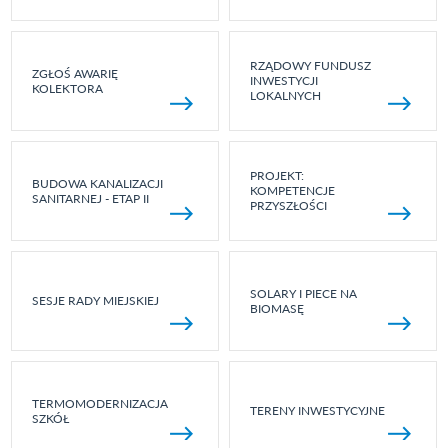
RZĄDOWY FUNDUSZ
ZGŁOŚ AWARIĘ
INWESTYCJI
KOLEKTORA
LOKALNYCH
PROJEKT:
BUDOWA KANALIZACJI
KOMPETENCJE
SANITARNEJ - ETAP II
PRZYSZŁOŚCI
SOLARY I PIECE NA
SESJE RADY MIEJSKIEJ
BIOMASĘ
TERMOMODERNIZACJA
TERENY INWESTYCYJNE
SZKÓŁ