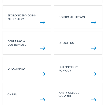
EKOLOGICZNY DOM -
BOISKO UL. LIPOWA
KOLEKTORY
DEKLARACJA
DROGI FDS
DOSTĘPNOŚCI
DZIENNY DOM
DROGI RFRD
POMOCY
KARTY USŁUG /
GKRPA
WNIOSKI