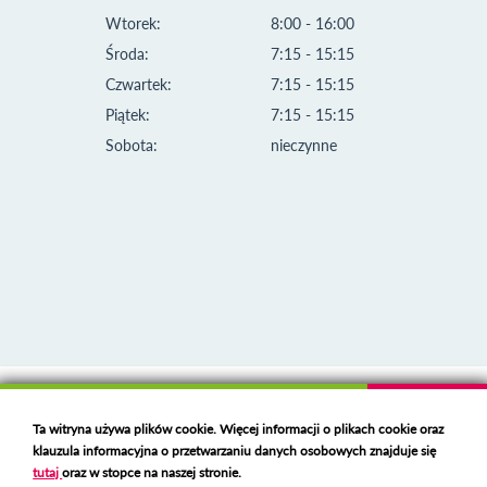
Wtorek:
8:00 - 16:00
Środa:
7:15 - 15:15
Czwartek:
7:15 - 15:15
Piątek:
7:15 - 15:15
Sobota:
nieczynne
Klauzula informacyjna i polityka plików cookies
Ta witryna używa plików cookie. Więcej informacji o plikach cookie oraz
Deklaracja dostępności
klauzula informacyjna o przetwarzaniu danych osobowych znajduje się
Polski serwer RBL
https://polspam.pl/
tutaj
oraz w stopce na naszej stronie.