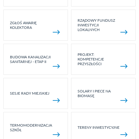
RZĄDOWY FUNDUSZ
ZGŁOŚ AWARIĘ
INWESTYCJI
KOLEKTORA
LOKALNYCH
PROJEKT:
BUDOWA KANALIZACJI
KOMPETENCJE
SANITARNEJ - ETAP II
PRZYSZŁOŚCI
SOLARY I PIECE NA
SESJE RADY MIEJSKIEJ
BIOMASĘ
TERMOMODERNIZACJA
TERENY INWESTYCYJNE
SZKÓŁ