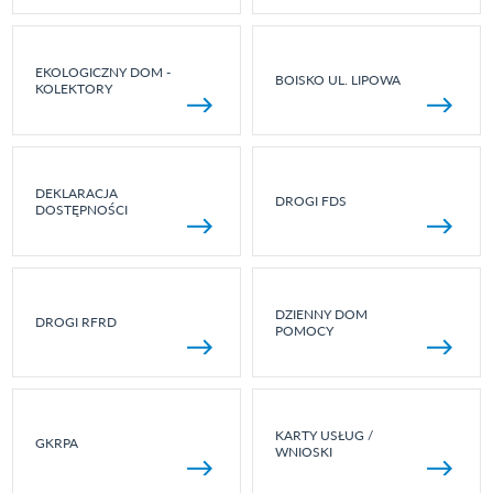
EKOLOGICZNY DOM -
BOISKO UL. LIPOWA
KOLEKTORY
DEKLARACJA
DROGI FDS
DOSTĘPNOŚCI
DZIENNY DOM
DROGI RFRD
POMOCY
KARTY USŁUG /
GKRPA
WNIOSKI