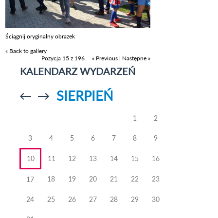
Ściągnij oryginalny obrazek
« Back to gallery
Pozycja 15 z 196
« Previous
|
Następne »
KALENDARZ WYDARZEŃ
SIERPIEŃ
Przejdź do
Przejdź do
poprzedniego
poprzedniego
miesiąca
miesiąca
1
2
3
4
5
6
7
8
9
10
11
12
13
14
15
16
18
19
20
21
22
23
17
24
25
26
27
28
29
30