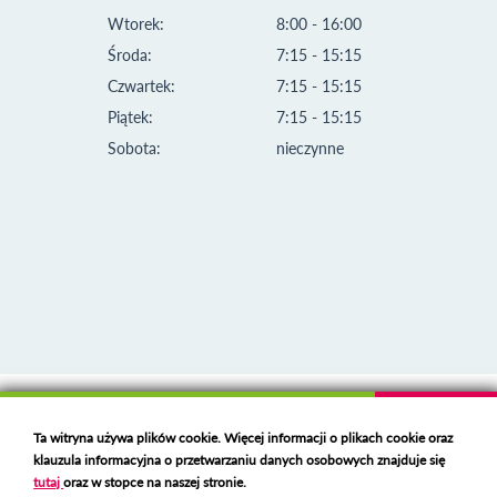
Wtorek:
8:00 - 16:00
Środa:
7:15 - 15:15
Czwartek:
7:15 - 15:15
Piątek:
7:15 - 15:15
Sobota:
nieczynne
Klauzula informacyjna i polityka plików cookies
Ta witryna używa plików cookie. Więcej informacji o plikach cookie oraz
Deklaracja dostępności
klauzula informacyjna o przetwarzaniu danych osobowych znajduje się
Polski serwer RBL
https://polspam.pl/
tutaj
oraz w stopce na naszej stronie.