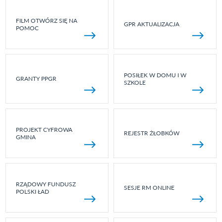
FILM OTWÓRZ SIĘ NA
GPR AKTUALIZACJA
POMOC
POSIŁEK W DOMU I W
GRANTY PPGR
SZKOLE
PROJEKT CYFROWA
REJESTR ŻŁOBKÓW
GMINA
RZĄDOWY FUNDUSZ
SESJE RM ONLINE
POLSKI ŁAD