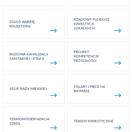
RZĄDOWY FUNDUSZ
ZGŁOŚ AWARIĘ
INWESTYCJI
KOLEKTORA
LOKALNYCH
PROJEKT:
BUDOWA KANALIZACJI
KOMPETENCJE
SANITARNEJ - ETAP II
PRZYSZŁOŚCI
SOLARY I PIECE NA
SESJE RADY MIEJSKIEJ
BIOMASĘ
TERMOMODERNIZACJA
TERENY INWESTYCYJNE
SZKÓŁ