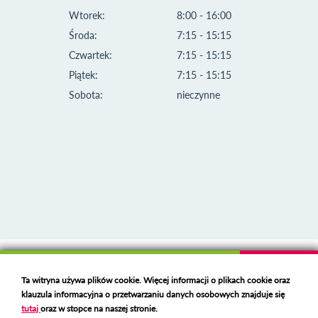
Wtorek:
8:00 - 16:00
Środa:
7:15 - 15:15
Czwartek:
7:15 - 15:15
Piątek:
7:15 - 15:15
Sobota:
nieczynne
Klauzula informacyjna i polityka plików cookies
Ta witryna używa plików cookie. Więcej informacji o plikach cookie oraz
Deklaracja dostępności
klauzula informacyjna o przetwarzaniu danych osobowych znajduje się
Polski serwer RBL
https://polspam.pl/
tutaj
oraz w stopce na naszej stronie.