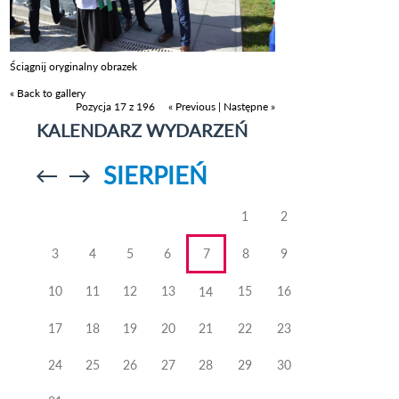
Ściągnij oryginalny obrazek
« Back to gallery
Pozycja 17 z 196
« Previous
|
Następne »
KALENDARZ WYDARZEŃ
SIERPIEŃ
Przejdź do
Przejdź do
poprzedniego
poprzedniego
miesiąca
miesiąca
1
2
3
4
5
6
7
8
9
10
11
12
13
15
16
14
17
18
19
20
21
22
23
24
25
26
27
28
29
30