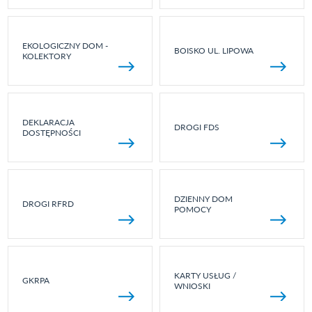
EKOLOGICZNY DOM -
BOISKO UL. LIPOWA
KOLEKTORY
DEKLARACJA
DROGI FDS
DOSTĘPNOŚCI
DZIENNY DOM
DROGI RFRD
POMOCY
KARTY USŁUG /
GKRPA
WNIOSKI