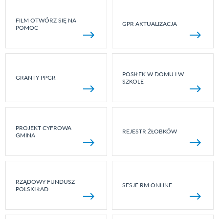
FILM OTWÓRZ SIĘ NA
GPR AKTUALIZACJA
POMOC
POSIŁEK W DOMU I W
GRANTY PPGR
SZKOLE
PROJEKT CYFROWA
REJESTR ŻŁOBKÓW
GMINA
RZĄDOWY FUNDUSZ
SESJE RM ONLINE
POLSKI ŁAD