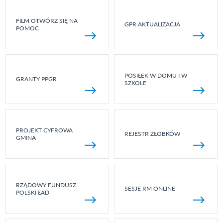
FILM OTWÓRZ SIĘ NA
GPR AKTUALIZACJA
POMOC
POSIŁEK W DOMU I W
GRANTY PPGR
SZKOLE
PROJEKT CYFROWA
REJESTR ŻŁOBKÓW
GMINA
RZĄDOWY FUNDUSZ
SESJE RM ONLINE
POLSKI ŁAD