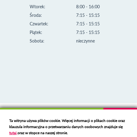
Wtorek:
8:00 - 16:00
Środa:
7:15 - 15:15
Czwartek:
7:15 - 15:15
Piątek:
7:15 - 15:15
Sobota:
nieczynne
Klauzula informacyjna i polityka plików cookies
Ta witryna używa plików cookie. Więcej informacji o plikach cookie oraz
Deklaracja dostępności
klauzula informacyjna o przetwarzaniu danych osobowych znajduje się
Polski serwer RBL
https://polspam.pl/
tutaj
oraz w stopce na naszej stronie.