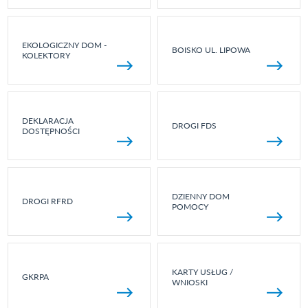
EKOLOGICZNY DOM -
BOISKO UL. LIPOWA
KOLEKTORY
DEKLARACJA
DROGI FDS
DOSTĘPNOŚCI
DZIENNY DOM
DROGI RFRD
POMOCY
KARTY USŁUG /
GKRPA
WNIOSKI