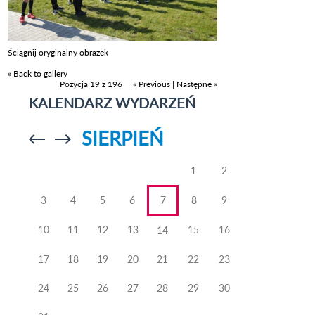
Ściągnij oryginalny obrazek
« Back to gallery
Pozycja 19 z 196
« Previous
|
Następne »
KALENDARZ WYDARZEŃ
SIERPIEŃ
Przejdź do
Przejdź do
poprzedniego
poprzedniego
miesiąca
miesiąca
1
2
3
4
5
6
7
8
9
10
11
12
13
15
16
14
17
18
19
20
21
22
23
24
25
26
27
28
29
30