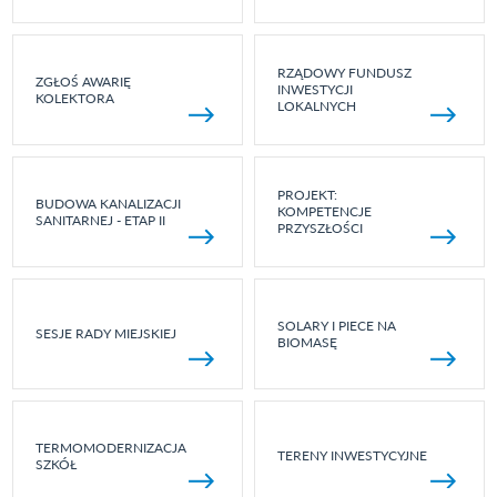
RZĄDOWY FUNDUSZ
ZGŁOŚ AWARIĘ
INWESTYCJI
KOLEKTORA
LOKALNYCH
PROJEKT:
BUDOWA KANALIZACJI
KOMPETENCJE
SANITARNEJ - ETAP II
PRZYSZŁOŚCI
SOLARY I PIECE NA
SESJE RADY MIEJSKIEJ
BIOMASĘ
TERMOMODERNIZACJA
TERENY INWESTYCYJNE
SZKÓŁ