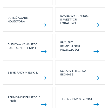
RZĄDOWY FUNDUSZ
ZGŁOŚ AWARIĘ
INWESTYCJI
KOLEKTORA
LOKALNYCH
PROJEKT:
BUDOWA KANALIZACJI
KOMPETENCJE
SANITARNEJ - ETAP II
PRZYSZŁOŚCI
SOLARY I PIECE NA
SESJE RADY MIEJSKIEJ
BIOMASĘ
TERMOMODERNIZACJA
TERENY INWESTYCYJNE
SZKÓŁ