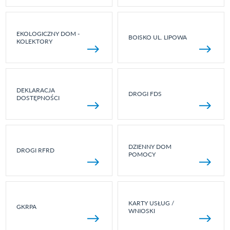
EKOLOGICZNY DOM -
BOISKO UL. LIPOWA
KOLEKTORY
DEKLARACJA
DROGI FDS
DOSTĘPNOŚCI
DZIENNY DOM
DROGI RFRD
POMOCY
KARTY USŁUG /
GKRPA
WNIOSKI