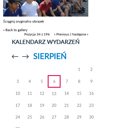
Ściągnij oryginalny obrazek
« Back to gallery
Pozycja 34 z 196
« Previous
|
Następne »
KALENDARZ WYDARZEŃ
SIERPIEŃ
Przejdź do
Przejdź do
poprzedniego
poprzedniego
miesiąca
miesiąca
1
2
3
4
5
6
7
8
9
10
11
12
14
15
16
13
17
18
19
20
21
22
23
24
25
26
27
28
29
30