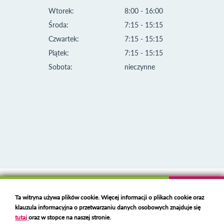
Wtorek:
8:00 - 16:00
Środa:
7:15 - 15:15
Czwartek:
7:15 - 15:15
Piątek:
7:15 - 15:15
Sobota:
nieczynne
Klauzula informacyjna i polityka plików cookies
Ta witryna używa plików cookie. Więcej informacji o plikach cookie oraz
Deklaracja dostępności
klauzula informacyjna o przetwarzaniu danych osobowych znajduje się
Polski serwer RBL
https://polspam.pl/
tutaj
oraz w stopce na naszej stronie.