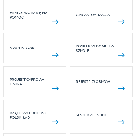
FILM OTWÓRZ SIĘ NA
GPR AKTUALIZACJA
POMOC
POSIŁEK W DOMU I W
GRANTY PPGR
SZKOLE
PROJEKT CYFROWA
REJESTR ŻŁOBKÓW
GMINA
RZĄDOWY FUNDUSZ
SESJE RM ONLINE
POLSKI ŁAD