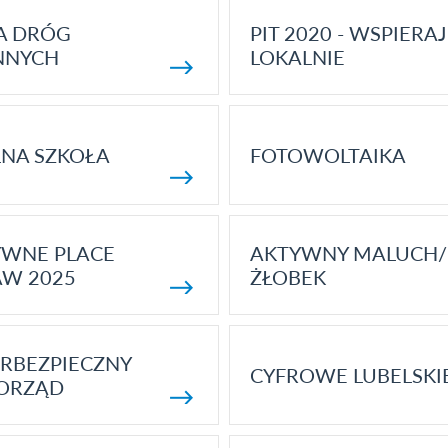
A DRÓG
PIT 2020 - WSPIERAJ
NNYCH
LOKALNIE
NA SZKOŁA
FOTOWOLTAIKA
YWNE PLACE
AKTYWNY MALUCH/
AW 2025
ŻŁOBEK
RBEZPIECZNY
CYFROWE LUBELSKI
ORZĄD