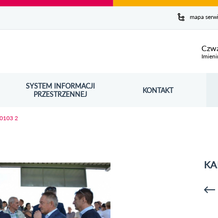
y serwis
mapa serw
ej
Czwa
Imieni
SYSTEM INFORMACJI
Szuk
KONTAKT
OŚNIK OTWORZY SIĘ W NOWYM OKNIE
PRZESTRZENNEJ
Wy
 0103 2
KA
p