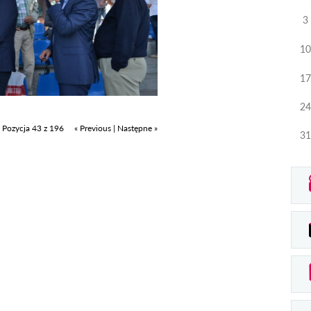
3
10
17
24
Pozycja 43 z 196
« Previous
|
Następne »
31