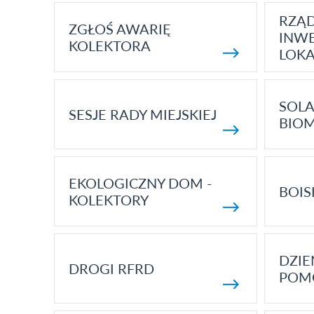
RZĄ
ZGŁOŚ AWARIĘ
INWE
KOLEKTORA
LOK
SOLA
SESJE RADY MIEJSKIEJ
BIO
EKOLOGICZNY DOM -
BOIS
KOLEKTORY
DZI
DROGI RFRD
POM