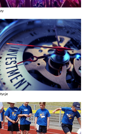
ezy
z galerie w kategori Imprezy
tycje
z galerie w kategori Inwestycje