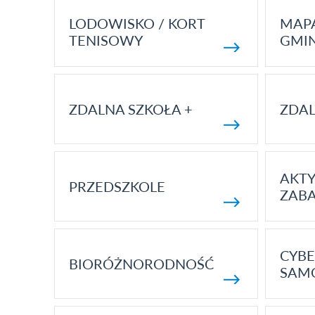
LODOWISKO / KORT
MAP
TENISOWY
GMI
ZDALNA SZKOŁA +
ZDAL
AKT
PRZEDSZKOLE
ZAB
CYBE
BIORÓŻNORODNOŚĆ
SAM