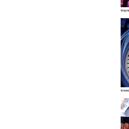
Impr
Zobac
Inwes
Zobac