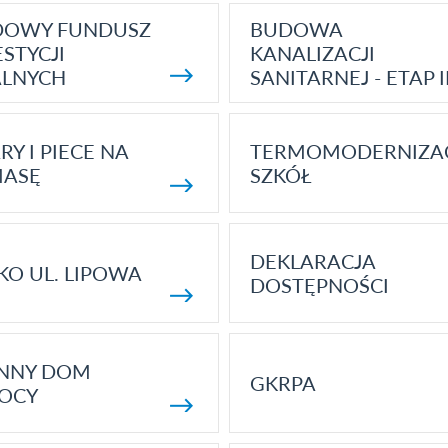
DOWY FUNDUSZ
BUDOWA
STYCJI
KANALIZACJI
ALNYCH
SANITARNEJ - ETAP I
RY I PIECE NA
TERMOMODERNIZA
MASĘ
SZKÓŁ
DEKLARACJA
KO UL. LIPOWA
DOSTĘPNOŚCI
ENNY DOM
GKRPA
OCY