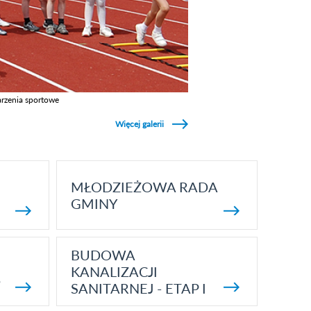
rzenia sportowe
z galerie w kategori Wydarzenia sportowe
Więcej galerii
MŁODZIEŻOWA RADA
GMINY
BUDOWA
KANALIZACJI
5
SANITARNEJ - ETAP I