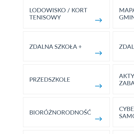
LODOWISKO / KORT
MAP
TENISOWY
GMI
ZDALNA SZKOŁA +
ZDAL
AKT
PRZEDSZKOLE
ZAB
CYBE
BIORÓŻNORODNOŚĆ
SAM