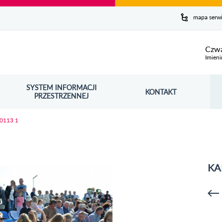
y serwis
mapa serw
ej
Czwa
Imieni
SYSTEM INFORMACJI
Szuk
KONTAKT
OŚNIK OTWORZY SIĘ W NOWYM OKNIE
PRZESTRZENNEJ
Wy
 0113 1
KA
p