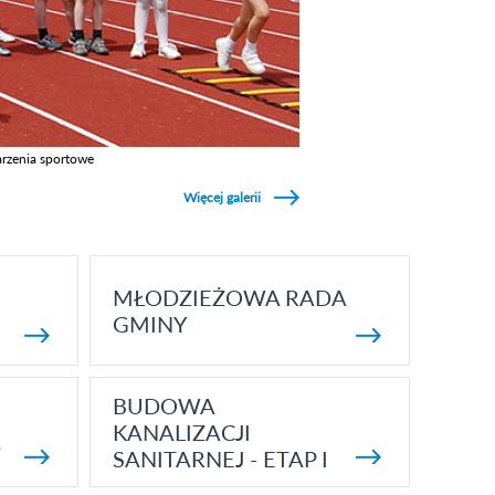
rzenia sportowe
z galerie w kategori Wydarzenia sportowe
Więcej galerii
MŁODZIEŻOWA RADA
GMINY
BUDOWA
KANALIZACJI
5
SANITARNEJ - ETAP I