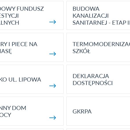
DOWY FUNDUSZ
BUDOWA
STYCJI
KANALIZACJI
ALNYCH
SANITARNEJ - ETAP I
RY I PIECE NA
TERMOMODERNIZA
MASĘ
SZKÓŁ
DEKLARACJA
KO UL. LIPOWA
DOSTĘPNOŚCI
ENNY DOM
GKRPA
OCY