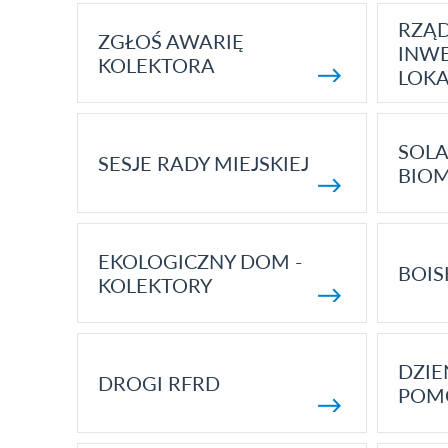
RZĄ
ZGŁOŚ AWARIĘ
INWE
KOLEKTORA
LOK
SOLA
SESJE RADY MIEJSKIEJ
BIO
EKOLOGICZNY DOM -
BOIS
KOLEKTORY
DZI
DROGI RFRD
POM