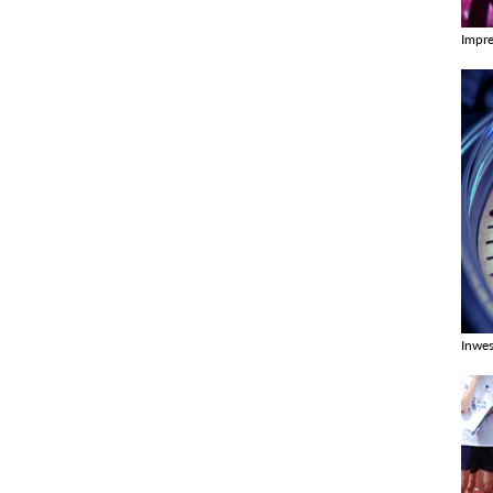
Impr
Zobac
Inwes
Zobac