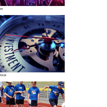
ezy
z galerie w kategori Imprezy
tycje
z galerie w kategori Inwestycje