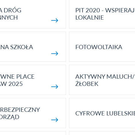
A DRÓG
PIT 2020 - WSPIERAJ
NNYCH
LOKALNIE
NA SZKOŁA
FOTOWOLTAIKA
YWNE PLACE
AKTYWNY MALUCH/
AW 2025
ŻŁOBEK
RBEZPIECZNY
CYFROWE LUBELSKI
ORZĄD