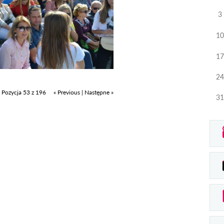
3
10
17
24
Pozycja 53 z 196
« Previous
|
Następne »
31