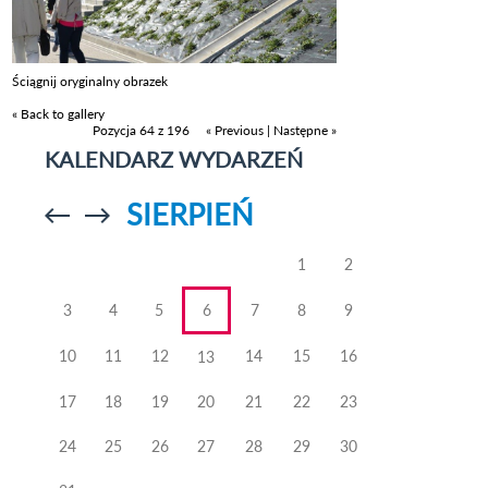
Ściągnij oryginalny obrazek
« Back to gallery
Pozycja 64 z 196
« Previous
|
Następne »
KALENDARZ WYDARZEŃ
SIERPIEŃ
Przejdź do
Przejdź do
poprzedniego
poprzedniego
miesiąca
miesiąca
1
2
3
4
5
6
7
8
9
10
11
12
14
15
16
13
17
18
19
20
21
22
23
24
25
26
27
28
29
30