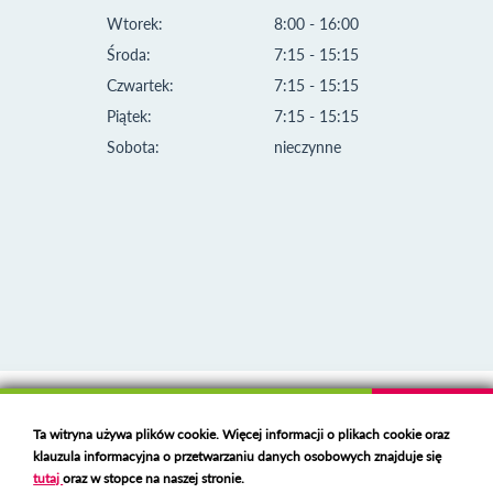
Wtorek:
8:00 - 16:00
Środa:
7:15 - 15:15
Czwartek:
7:15 - 15:15
Piątek:
7:15 - 15:15
Sobota:
nieczynne
Klauzula informacyjna i polityka plików cookies
Ta witryna używa plików cookie. Więcej informacji o plikach cookie oraz
Deklaracja dostępności
klauzula informacyjna o przetwarzaniu danych osobowych znajduje się
Polski serwer RBL
https://polspam.pl/
tutaj
oraz w stopce na naszej stronie.