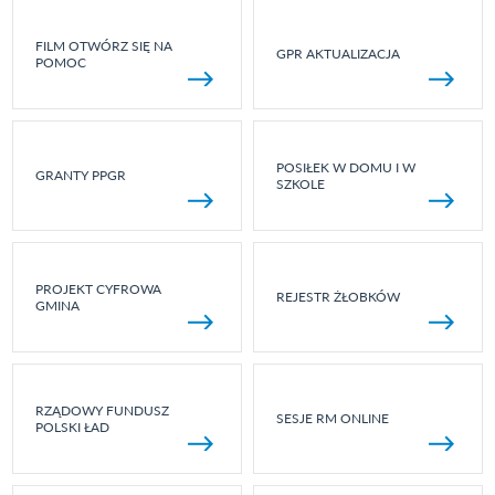
FILM OTWÓRZ SIĘ NA
GPR AKTUALIZACJA
POMOC
POSIŁEK W DOMU I W
GRANTY PPGR
SZKOLE
PROJEKT CYFROWA
REJESTR ŻŁOBKÓW
GMINA
RZĄDOWY FUNDUSZ
SESJE RM ONLINE
POLSKI ŁAD