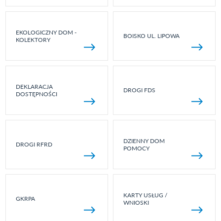
EKOLOGICZNY DOM -
BOISKO UL. LIPOWA
KOLEKTORY
DEKLARACJA
DROGI FDS
DOSTĘPNOŚCI
DZIENNY DOM
DROGI RFRD
POMOCY
KARTY USŁUG /
GKRPA
WNIOSKI