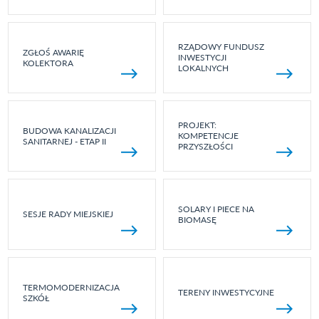
RZĄDOWY FUNDUSZ
ZGŁOŚ AWARIĘ
INWESTYCJI
KOLEKTORA
LOKALNYCH
PROJEKT:
BUDOWA KANALIZACJI
KOMPETENCJE
SANITARNEJ - ETAP II
PRZYSZŁOŚCI
SOLARY I PIECE NA
SESJE RADY MIEJSKIEJ
BIOMASĘ
TERMOMODERNIZACJA
TERENY INWESTYCYJNE
SZKÓŁ