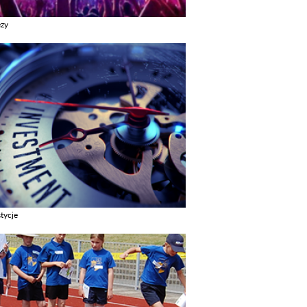
ezy
z galerie w kategori Imprezy
tycje
z galerie w kategori Inwestycje