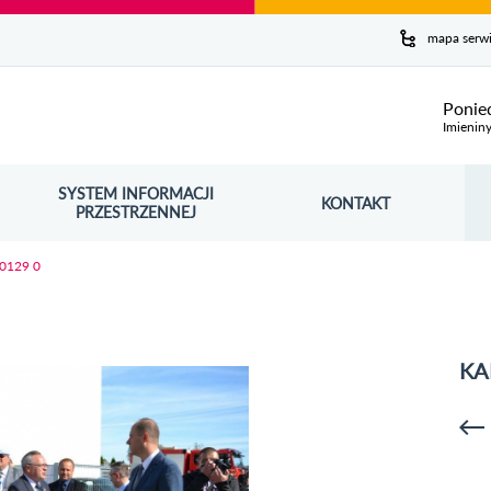
y serwis
mapa serw
ej
Ponie
Imienin
SYSTEM INFORMACJI
Szuk
KONTAKT
OŚNIK OTWORZY SIĘ W NOWYM OKNIE
PRZESTRZENNEJ
Wy
 0129 0
KA
p