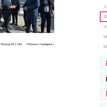
3
1
17
24
Pozycja 69 z 196
« Previous
|
Następne »
31