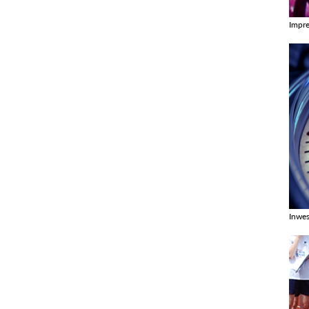
Impr
Zobac
Inwes
Zobac