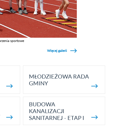
rzenia sportowe
z galerie w kategori Wydarzenia sportowe
Więcej galerii
MŁODZIEŻOWA RADA
GMINY
BUDOWA
KANALIZACJI
5
SANITARNEJ - ETAP I