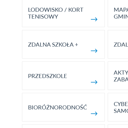
LODOWISKO / KORT
MAP
TENISOWY
GMI
ZDALNA SZKOŁA +
ZDAL
AKT
PRZEDSZKOLE
ZAB
CYBE
BIORÓŻNORODNOŚĆ
SAM