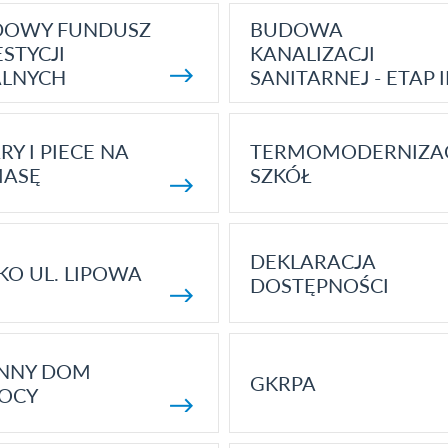
DOWY FUNDUSZ
BUDOWA
STYCJI
KANALIZACJI
ALNYCH
SANITARNEJ - ETAP I
RY I PIECE NA
TERMOMODERNIZA
MASĘ
SZKÓŁ
DEKLARACJA
KO UL. LIPOWA
DOSTĘPNOŚCI
ENNY DOM
GKRPA
OCY