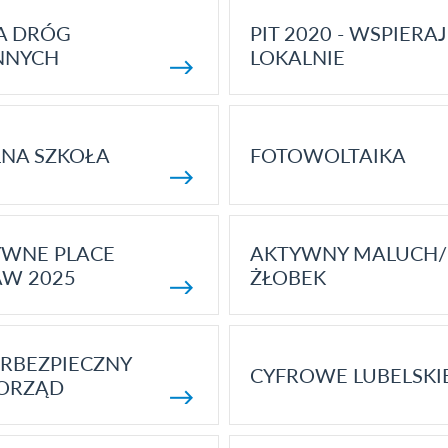
A DRÓG
PIT 2020 - WSPIERAJ
NNYCH
LOKALNIE
NA SZKOŁA
FOTOWOLTAIKA
YWNE PLACE
AKTYWNY MALUCH/
AW 2025
ŻŁOBEK
RBEZPIECZNY
CYFROWE LUBELSKI
ORZĄD