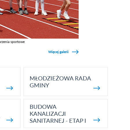
rzenia sportowe
z galerie w kategori Wydarzenia sportowe
Więcej galerii
MŁODZIEŻOWA RADA
GMINY
BUDOWA
KANALIZACJI
5
SANITARNEJ - ETAP I