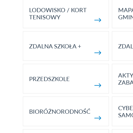
LODOWISKO / KORT
MAP
TENISOWY
GMI
ZDALNA SZKOŁA +
ZDAL
AKT
PRZEDSZKOLE
ZAB
CYBE
BIORÓŻNORODNOŚĆ
SAM