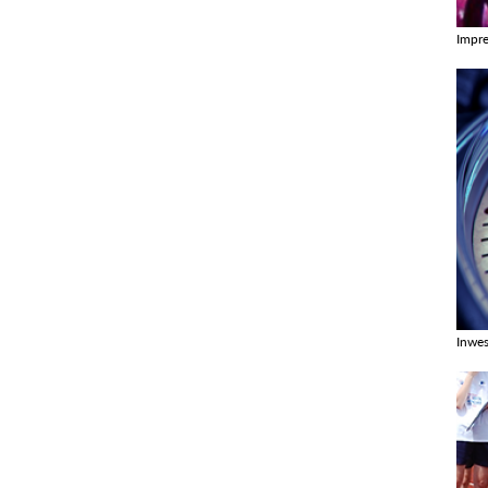
Impr
Zobac
Inwes
Zobac