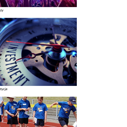
ezy
z galerie w kategori Imprezy
tycje
z galerie w kategori Inwestycje