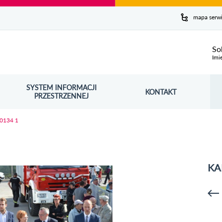
y serwis
mapa serw
ej
So
Imi
SYSTEM INFORMACJI
Szuk
KONTAKT
OŚNIK OTWORZY SIĘ W NOWYM OKNIE
PRZESTRZENNEJ
Wy
 0134 1
KA
p