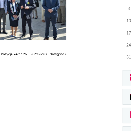
3
10
17
24
Pozycja 74 z 196
« Previous
|
Następne »
31