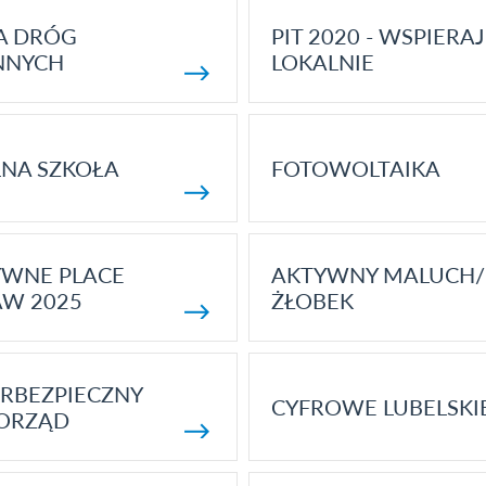
A DRÓG
PIT 2020 - WSPIERAJ
NNYCH
LOKALNIE
NA SZKOŁA
FOTOWOLTAIKA
YWNE PLACE
AKTYWNY MALUCH/
AW 2025
ŻŁOBEK
RBEZPIECZNY
CYFROWE LUBELSKI
ORZĄD