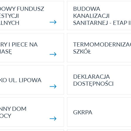
DOWY FUNDUSZ
BUDOWA
STYCJI
KANALIZACJI
ALNYCH
SANITARNEJ - ETAP I
RY I PIECE NA
TERMOMODERNIZA
MASĘ
SZKÓŁ
DEKLARACJA
KO UL. LIPOWA
DOSTĘPNOŚCI
ENNY DOM
GKRPA
OCY