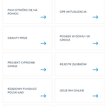
FILM OTWÓRZ SIĘ NA
GPR AKTUALIZACJA
POMOC
POSIŁEK W DOMU I W
GRANTY PPGR
SZKOLE
PROJEKT CYFROWA
REJESTR ŻŁOBKÓW
GMINA
RZĄDOWY FUNDUSZ
SESJE RM ONLINE
POLSKI ŁAD