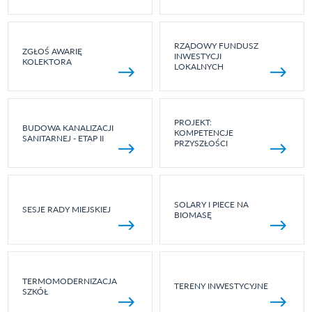
RZĄDOWY FUNDUSZ
ZGŁOŚ AWARIĘ
INWESTYCJI
KOLEKTORA
LOKALNYCH
PROJEKT:
BUDOWA KANALIZACJI
KOMPETENCJE
SANITARNEJ - ETAP II
PRZYSZŁOŚCI
SOLARY I PIECE NA
SESJE RADY MIEJSKIEJ
BIOMASĘ
TERMOMODERNIZACJA
TERENY INWESTYCYJNE
SZKÓŁ