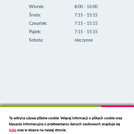
Wtorek:
8:00 - 16:00
Środa:
7:15 - 15:15
Czwartek:
7:15 - 15:15
Piątek:
7:15 - 15:15
Sobota:
nieczynne
Klauzula informacyjna i polityka plików cookies
Ta witryna używa plików cookie. Więcej informacji o plikach cookie oraz
Deklaracja dostępności
klauzula informacyjna o przetwarzaniu danych osobowych znajduje się
Polski serwer RBL
https://polspam.pl/
tutaj
oraz w stopce na naszej stronie.