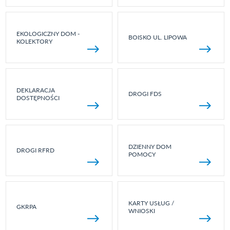
EKOLOGICZNY DOM -
BOISKO UL. LIPOWA
KOLEKTORY
DEKLARACJA
DROGI FDS
DOSTĘPNOŚCI
DZIENNY DOM
DROGI RFRD
POMOCY
KARTY USŁUG /
GKRPA
WNIOSKI