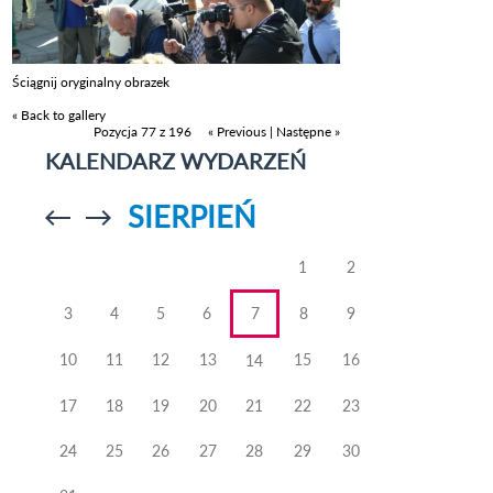
Ściągnij oryginalny obrazek
« Back to gallery
Pozycja 77 z 196
« Previous
|
Następne »
KALENDARZ WYDARZEŃ
SIERPIEŃ
Przejdź do
Przejdź do
poprzedniego
poprzedniego
miesiąca
miesiąca
1
2
3
4
5
6
7
8
9
10
11
12
13
15
16
14
17
18
19
20
21
22
23
24
25
26
27
28
29
30