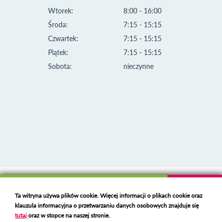
Wtorek:
8:00 - 16:00
Środa:
7:15 - 15:15
Czwartek:
7:15 - 15:15
Piątek:
7:15 - 15:15
Sobota:
nieczynne
Klauzula informacyjna i polityka plików cookies
Ta witryna używa plików cookie. Więcej informacji o plikach cookie oraz
Deklaracja dostępności
klauzula informacyjna o przetwarzaniu danych osobowych znajduje się
Polski serwer RBL
https://polspam.pl/
tutaj
oraz w stopce na naszej stronie.