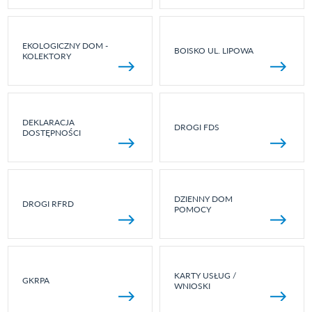
EKOLOGICZNY DOM -
BOISKO UL. LIPOWA
KOLEKTORY
DEKLARACJA
DROGI FDS
DOSTĘPNOŚCI
DZIENNY DOM
DROGI RFRD
POMOCY
KARTY USŁUG /
GKRPA
WNIOSKI