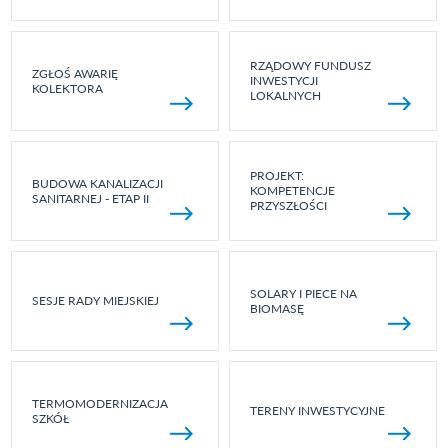
RZĄDOWY FUNDUSZ
ZGŁOŚ AWARIĘ
INWESTYCJI
KOLEKTORA
LOKALNYCH
PROJEKT:
BUDOWA KANALIZACJI
KOMPETENCJE
SANITARNEJ - ETAP II
PRZYSZŁOŚCI
SOLARY I PIECE NA
SESJE RADY MIEJSKIEJ
BIOMASĘ
TERMOMODERNIZACJA
TERENY INWESTYCYJNE
SZKÓŁ