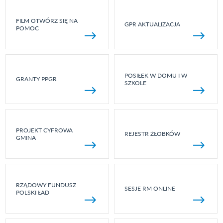
FILM OTWÓRZ SIĘ NA
GPR AKTUALIZACJA
POMOC
POSIŁEK W DOMU I W
GRANTY PPGR
SZKOLE
PROJEKT CYFROWA
REJESTR ŻŁOBKÓW
GMINA
RZĄDOWY FUNDUSZ
SESJE RM ONLINE
POLSKI ŁAD