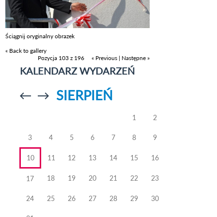
Ściągnij oryginalny obrazek
« Back to gallery
Pozycja 103 z 196
« Previous
|
Następne »
KALENDARZ WYDARZEŃ
SIERPIEŃ
Przejdź do
Przejdź do
poprzedniego
poprzedniego
miesiąca
miesiąca
1
2
3
4
5
6
7
8
9
10
11
12
13
14
15
16
18
19
20
21
22
23
17
24
25
26
27
28
29
30