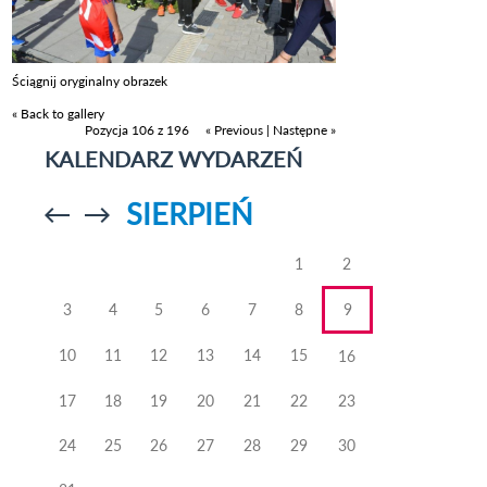
Ściągnij oryginalny obrazek
« Back to gallery
Pozycja 106 z 196
« Previous
|
Następne »
KALENDARZ WYDARZEŃ
SIERPIEŃ
Przejdź do
Przejdź do
poprzedniego
poprzedniego
miesiąca
miesiąca
1
2
3
4
5
6
7
8
9
10
11
12
13
14
15
16
17
18
19
20
21
22
23
24
25
26
27
28
29
30