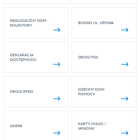
EKOLOGICZNY DOM -
BOISKO UL. LIPOWA
KOLEKTORY
DEKLARACJA
DROGI FDS
DOSTĘPNOŚCI
DZIENNY DOM
DROGI RFRD
POMOCY
KARTY USŁUG /
GKRPA
WNIOSKI