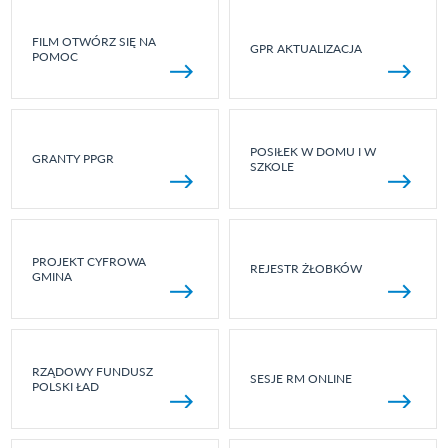
FILM OTWÓRZ SIĘ NA
GPR AKTUALIZACJA
POMOC
POSIŁEK W DOMU I W
GRANTY PPGR
SZKOLE
PROJEKT CYFROWA
REJESTR ŻŁOBKÓW
GMINA
RZĄDOWY FUNDUSZ
SESJE RM ONLINE
POLSKI ŁAD