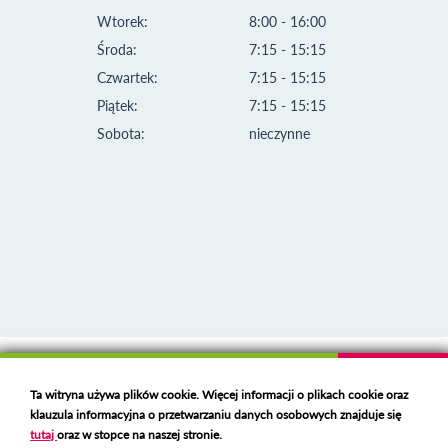
Wtorek:
8:00 - 16:00
Środa:
7:15 - 15:15
Czwartek:
7:15 - 15:15
Piątek:
7:15 - 15:15
Sobota:
nieczynne
Klauzula informacyjna i polityka plików cookies
Ta witryna używa plików cookie. Więcej informacji o plikach cookie oraz
Deklaracja dostępności
klauzula informacyjna o przetwarzaniu danych osobowych znajduje się
Polski serwer RBL
https://polspam.pl/
tutaj
oraz w stopce na naszej stronie.