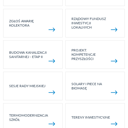
RZĄDOWY FUNDUSZ
ZGŁOŚ AWARIĘ
INWESTYCJI
KOLEKTORA
LOKALNYCH
PROJEKT:
BUDOWA KANALIZACJI
KOMPETENCJE
SANITARNEJ - ETAP II
PRZYSZŁOŚCI
SOLARY I PIECE NA
SESJE RADY MIEJSKIEJ
BIOMASĘ
TERMOMODERNIZACJA
TERENY INWESTYCYJNE
SZKÓŁ