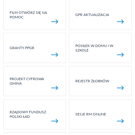
FILM OTWÓRZ SIĘ NA
GPR AKTUALIZACJA
POMOC
POSIŁEK W DOMU I W
GRANTY PPGR
SZKOLE
PROJEKT CYFROWA
REJESTR ŻŁOBKÓW
GMINA
RZĄDOWY FUNDUSZ
SESJE RM ONLINE
POLSKI ŁAD