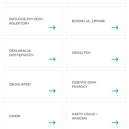
EKOLOGICZNY DOM -
BOISKO UL. LIPOWA
KOLEKTORY
DEKLARACJA
DROGI FDS
DOSTĘPNOŚCI
DZIENNY DOM
DROGI RFRD
POMOCY
KARTY USŁUG /
GKRPA
WNIOSKI