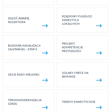
RZĄDOWY FUNDUSZ
ZGŁOŚ AWARIĘ
INWESTYCJI
KOLEKTORA
LOKALNYCH
PROJEKT:
BUDOWA KANALIZACJI
KOMPETENCJE
SANITARNEJ - ETAP II
PRZYSZŁOŚCI
SOLARY I PIECE NA
SESJE RADY MIEJSKIEJ
BIOMASĘ
TERMOMODERNIZACJA
TERENY INWESTYCYJNE
SZKÓŁ