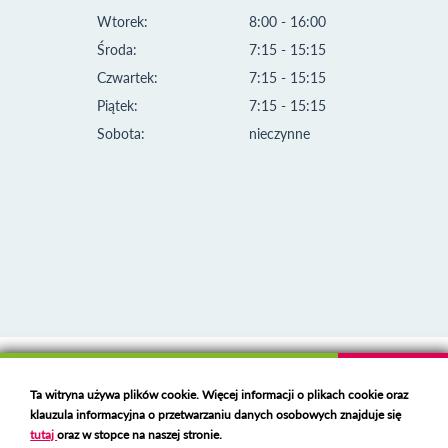
Wtorek:
8:00 - 16:00
Środa:
7:15 - 15:15
Czwartek:
7:15 - 15:15
Piątek:
7:15 - 15:15
Sobota:
nieczynne
Klauzula informacyjna i polityka plików cookies
Ta witryna używa plików cookie. Więcej informacji o plikach cookie oraz
Deklaracja dostępności
klauzula informacyjna o przetwarzaniu danych osobowych znajduje się
Polski serwer RBL
https://polspam.pl/
tutaj
oraz w stopce na naszej stronie.