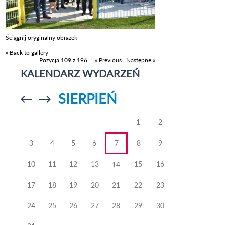
Ściągnij oryginalny obrazek
« Back to gallery
Pozycja 109 z 196
« Previous
|
Następne »
KALENDARZ WYDARZEŃ
SIERPIEŃ
Przejdź do
Przejdź do
poprzedniego
poprzedniego
miesiąca
miesiąca
1
2
3
4
5
6
7
8
9
10
11
12
13
15
16
14
17
18
19
20
21
22
23
24
25
26
27
28
29
30