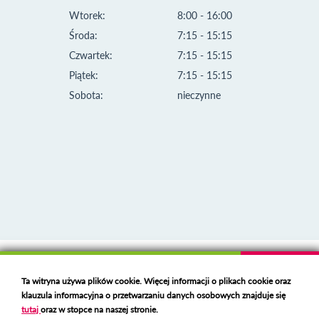
Wtorek:
8:00 - 16:00
Środa:
7:15 - 15:15
Czwartek:
7:15 - 15:15
Piątek:
7:15 - 15:15
Sobota:
nieczynne
Klauzula informacyjna i polityka plików cookies
Ta witryna używa plików cookie. Więcej informacji o plikach cookie oraz
Deklaracja dostępności
klauzula informacyjna o przetwarzaniu danych osobowych znajduje się
Polski serwer RBL
https://polspam.pl/
tutaj
oraz w stopce na naszej stronie.