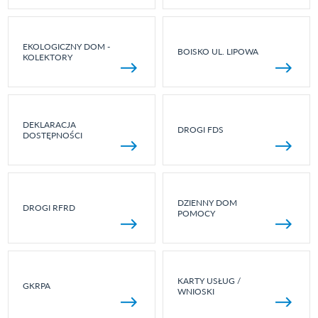
EKOLOGICZNY DOM -
BOISKO UL. LIPOWA
KOLEKTORY
DEKLARACJA
DROGI FDS
DOSTĘPNOŚCI
DZIENNY DOM
DROGI RFRD
POMOCY
KARTY USŁUG /
GKRPA
WNIOSKI