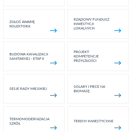
RZĄDOWY FUNDUSZ
ZGŁOŚ AWARIĘ
INWESTYCJI
KOLEKTORA
LOKALNYCH
PROJEKT:
BUDOWA KANALIZACJI
KOMPETENCJE
SANITARNEJ - ETAP II
PRZYSZŁOŚCI
SOLARY I PIECE NA
SESJE RADY MIEJSKIEJ
BIOMASĘ
TERMOMODERNIZACJA
TERENY INWESTYCYJNE
SZKÓŁ