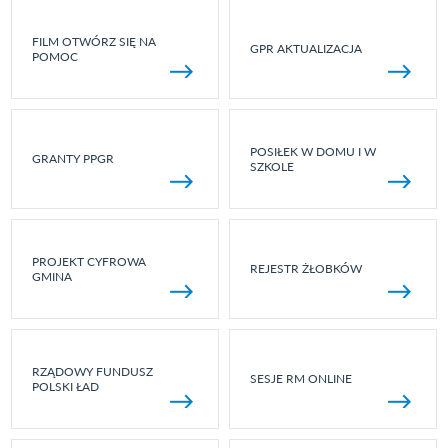
FILM OTWÓRZ SIĘ NA
GPR AKTUALIZACJA
POMOC
POSIŁEK W DOMU I W
GRANTY PPGR
SZKOLE
PROJEKT CYFROWA
REJESTR ŻŁOBKÓW
GMINA
RZĄDOWY FUNDUSZ
SESJE RM ONLINE
POLSKI ŁAD