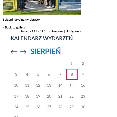
Ściągnij oryginalny obrazek
« Back to gallery
Pozycja 111 z 196
« Previous
|
Następne »
KALENDARZ WYDARZEŃ
SIERPIEŃ
Przejdź do
Przejdź do
poprzedniego
poprzedniego
miesiąca
miesiąca
1
2
3
4
5
6
7
8
9
10
11
12
13
14
16
15
17
18
19
20
21
22
23
24
25
26
27
28
29
30