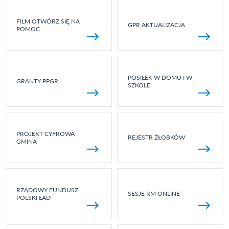
FILM OTWÓRZ SIĘ NA
GPR AKTUALIZACJA
POMOC
POSIŁEK W DOMU I W
GRANTY PPGR
SZKOLE
PROJEKT CYFROWA
REJESTR ŻŁOBKÓW
GMINA
RZĄDOWY FUNDUSZ
SESJE RM ONLINE
POLSKI ŁAD