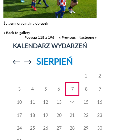
Ściągnij oryginalny obrazek
« Back to gallery
Pozycja 118 z 196
« Previous
|
Następne »
KALENDARZ WYDARZEŃ
SIERPIEŃ
Przejdź do
Przejdź do
poprzedniego
poprzedniego
miesiąca
miesiąca
1
2
3
4
5
6
7
8
9
10
11
12
13
15
16
14
17
18
19
20
21
22
23
24
25
26
27
28
29
30