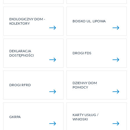
EKOLOGICZNY DOM -
BOISKO UL. LIPOWA
KOLEKTORY
DEKLARACJA
DROGI FDS
DOSTĘPNOŚCI
DZIENNY DOM
DROGI RFRD
POMOCY
KARTY USŁUG /
GKRPA
WNIOSKI