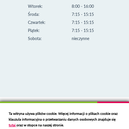
Wtorek:
8:00 - 16:00
Środa:
7:15 - 15:15
Czwartek:
7:15 - 15:15
Piątek:
7:15 - 15:15
Sobota:
nieczynne
Klauzula informacyjna i polityka plików cookies
Ta witryna używa plików cookie. Więcej informacji o plikach cookie oraz
Deklaracja dostępności
klauzula informacyjna o przetwarzaniu danych osobowych znajduje się
Polski serwer RBL
https://polspam.pl/
tutaj
oraz w stopce na naszej stronie.