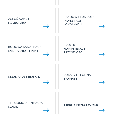
RZĄDOWY FUNDUSZ
ZGŁOŚ AWARIĘ
INWESTYCJI
KOLEKTORA
LOKALNYCH
PROJEKT:
BUDOWA KANALIZACJI
KOMPETENCJE
SANITARNEJ - ETAP II
PRZYSZŁOŚCI
SOLARY I PIECE NA
SESJE RADY MIEJSKIEJ
BIOMASĘ
TERMOMODERNIZACJA
TERENY INWESTYCYJNE
SZKÓŁ