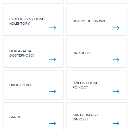
EKOLOGICZNY DOM -
BOISKO UL. LIPOWA
KOLEKTORY
DEKLARACJA
DROGI FDS
DOSTĘPNOŚCI
DZIENNY DOM
DROGI RFRD
POMOCY
KARTY USŁUG /
GKRPA
WNIOSKI