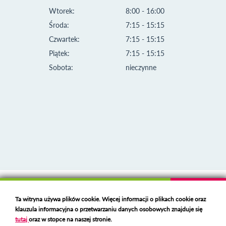
Wtorek:
8:00 - 16:00
Środa:
7:15 - 15:15
Czwartek:
7:15 - 15:15
Piątek:
7:15 - 15:15
Sobota:
nieczynne
Klauzula informacyjna i polityka plików cookies
Ta witryna używa plików cookie. Więcej informacji o plikach cookie oraz
Deklaracja dostępności
klauzula informacyjna o przetwarzaniu danych osobowych znajduje się
Polski serwer RBL
https://polspam.pl/
tutaj
oraz w stopce na naszej stronie.