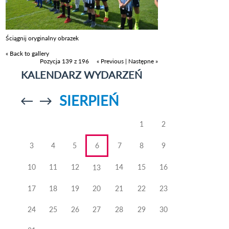
Ściągnij oryginalny obrazek
« Back to gallery
Pozycja 139 z 196
« Previous
|
Następne »
KALENDARZ WYDARZEŃ
SIERPIEŃ
Przejdź do
Przejdź do
poprzedniego
poprzedniego
miesiąca
miesiąca
1
2
3
4
5
6
7
8
9
10
11
12
14
15
16
13
17
18
19
20
21
22
23
24
25
26
27
28
29
30