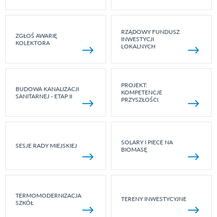
RZĄDOWY FUNDUSZ
ZGŁOŚ AWARIĘ
INWESTYCJI
KOLEKTORA
LOKALNYCH
PROJEKT:
BUDOWA KANALIZACJI
KOMPETENCJE
SANITARNEJ - ETAP II
PRZYSZŁOŚCI
SOLARY I PIECE NA
SESJE RADY MIEJSKIEJ
BIOMASĘ
TERMOMODERNIZACJA
TERENY INWESTYCYJNE
SZKÓŁ