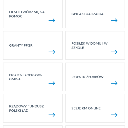
FILM OTWÓRZ SIĘ NA
GPR AKTUALIZACJA
POMOC
POSIŁEK W DOMU I W
GRANTY PPGR
SZKOLE
PROJEKT CYFROWA
REJESTR ŻŁOBKÓW
GMINA
RZĄDOWY FUNDUSZ
SESJE RM ONLINE
POLSKI ŁAD