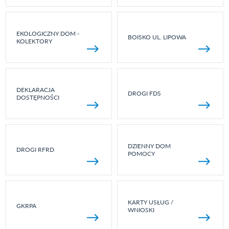
EKOLOGICZNY DOM -
BOISKO UL. LIPOWA
KOLEKTORY
DEKLARACJA
DROGI FDS
DOSTĘPNOŚCI
DZIENNY DOM
DROGI RFRD
POMOCY
KARTY USŁUG /
GKRPA
WNIOSKI