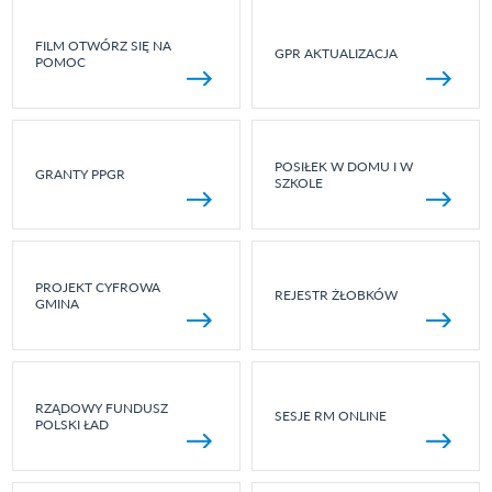
FILM OTWÓRZ SIĘ NA
GPR AKTUALIZACJA
POMOC
POSIŁEK W DOMU I W
GRANTY PPGR
SZKOLE
PROJEKT CYFROWA
REJESTR ŻŁOBKÓW
GMINA
RZĄDOWY FUNDUSZ
SESJE RM ONLINE
POLSKI ŁAD