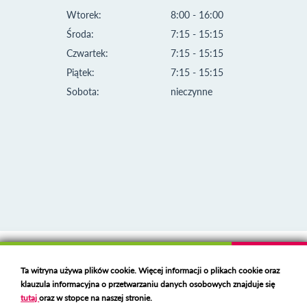
Wtorek:
8:00 - 16:00
Środa:
7:15 - 15:15
Czwartek:
7:15 - 15:15
Piątek:
7:15 - 15:15
Sobota:
nieczynne
Klauzula informacyjna i polityka plików cookies
Ta witryna używa plików cookie. Więcej informacji o plikach cookie oraz
Deklaracja dostępności
klauzula informacyjna o przetwarzaniu danych osobowych znajduje się
Polski serwer RBL
https://polspam.pl/
tutaj
oraz w stopce na naszej stronie.