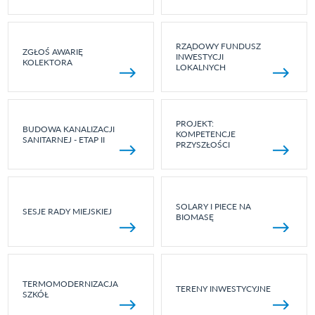
RZĄDOWY FUNDUSZ
ZGŁOŚ AWARIĘ
INWESTYCJI
KOLEKTORA
LOKALNYCH
PROJEKT:
BUDOWA KANALIZACJI
KOMPETENCJE
SANITARNEJ - ETAP II
PRZYSZŁOŚCI
SOLARY I PIECE NA
SESJE RADY MIEJSKIEJ
BIOMASĘ
TERMOMODERNIZACJA
TERENY INWESTYCYJNE
SZKÓŁ