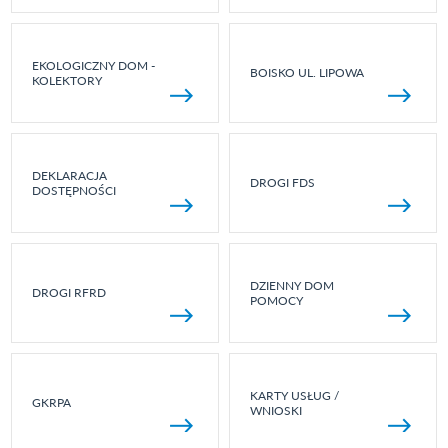
EKOLOGICZNY DOM -
BOISKO UL. LIPOWA
KOLEKTORY
DEKLARACJA
DROGI FDS
DOSTĘPNOŚCI
DZIENNY DOM
DROGI RFRD
POMOCY
KARTY USŁUG /
GKRPA
WNIOSKI