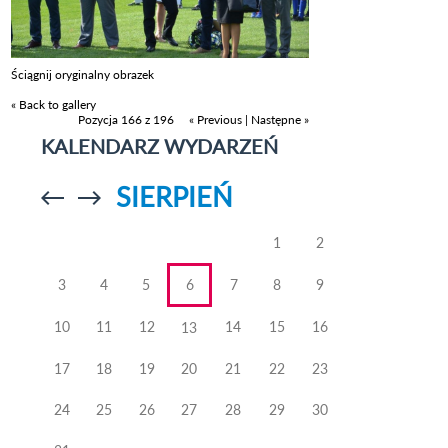
Ściągnij oryginalny obrazek
« Back to gallery
Pozycja 166 z 196
« Previous
|
Następne »
KALENDARZ WYDARZEŃ
SIERPIEŃ
Przejdź do
Przejdź do
poprzedniego
poprzedniego
miesiąca
miesiąca
1
2
3
4
5
6
7
8
9
10
11
12
14
15
16
13
17
18
19
20
21
22
23
24
25
26
27
28
29
30