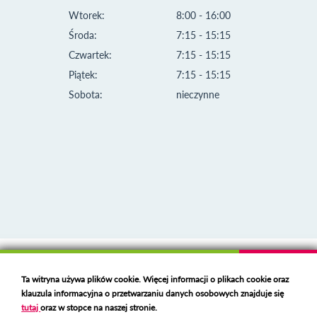
Wtorek:
8:00 - 16:00
Środa:
7:15 - 15:15
Czwartek:
7:15 - 15:15
Piątek:
7:15 - 15:15
Sobota:
nieczynne
Klauzula informacyjna i polityka plików cookies
Ta witryna używa plików cookie. Więcej informacji o plikach cookie oraz
Deklaracja dostępności
klauzula informacyjna o przetwarzaniu danych osobowych znajduje się
Polski serwer RBL
https://polspam.pl/
tutaj
oraz w stopce na naszej stronie.