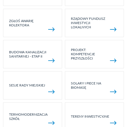
RZĄDOWY FUNDUSZ
ZGŁOŚ AWARIĘ
INWESTYCJI
KOLEKTORA
LOKALNYCH
PROJEKT:
BUDOWA KANALIZACJI
KOMPETENCJE
SANITARNEJ - ETAP II
PRZYSZŁOŚCI
SOLARY I PIECE NA
SESJE RADY MIEJSKIEJ
BIOMASĘ
TERMOMODERNIZACJA
TERENY INWESTYCYJNE
SZKÓŁ