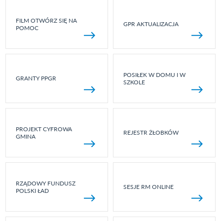
FILM OTWÓRZ SIĘ NA
GPR AKTUALIZACJA
POMOC
POSIŁEK W DOMU I W
GRANTY PPGR
SZKOLE
PROJEKT CYFROWA
REJESTR ŻŁOBKÓW
GMINA
RZĄDOWY FUNDUSZ
SESJE RM ONLINE
POLSKI ŁAD