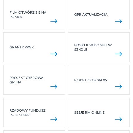
FILM OTWÓRZ SIĘ NA
GPR AKTUALIZACJA
POMOC
POSIŁEK W DOMU I W
GRANTY PPGR
SZKOLE
PROJEKT CYFROWA
REJESTR ŻŁOBKÓW
GMINA
RZĄDOWY FUNDUSZ
SESJE RM ONLINE
POLSKI ŁAD