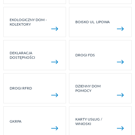
EKOLOGICZNY DOM -
BOISKO UL. LIPOWA
KOLEKTORY
DEKLARACJA
DROGI FDS
DOSTĘPNOŚCI
DZIENNY DOM
DROGI RFRD
POMOCY
KARTY USŁUG /
GKRPA
WNIOSKI