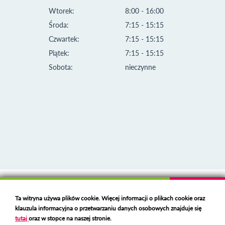
Wtorek:
8:00 - 16:00
Środa:
7:15 - 15:15
Czwartek:
7:15 - 15:15
Piątek:
7:15 - 15:15
Sobota:
nieczynne
Klauzula informacyjna i polityka plików cookies
Ta witryna używa plików cookie. Więcej informacji o plikach cookie oraz
Deklaracja dostępności
klauzula informacyjna o przetwarzaniu danych osobowych znajduje się
Polski serwer RBL
https://polspam.pl/
tutaj
oraz w stopce na naszej stronie.