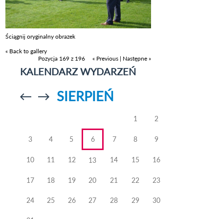
Ściągnij oryginalny obrazek
« Back to gallery
Pozycja 169 z 196
« Previous
|
Następne »
KALENDARZ WYDARZEŃ
SIERPIEŃ
Przejdź do
Przejdź do
poprzedniego
poprzedniego
miesiąca
miesiąca
1
2
3
4
5
6
7
8
9
10
11
12
14
15
16
13
17
18
19
20
21
22
23
24
25
26
27
28
29
30