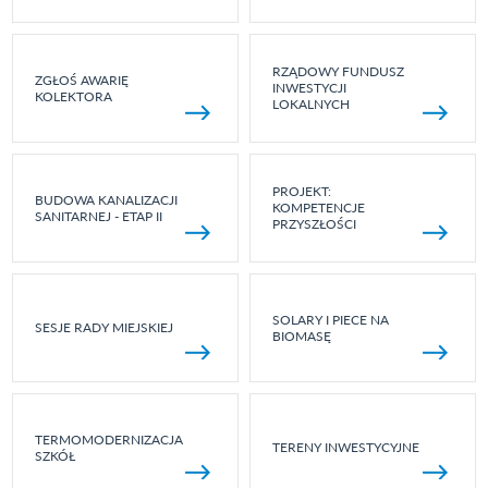
RZĄDOWY FUNDUSZ
ZGŁOŚ AWARIĘ
INWESTYCJI
KOLEKTORA
LOKALNYCH
PROJEKT:
BUDOWA KANALIZACJI
KOMPETENCJE
SANITARNEJ - ETAP II
PRZYSZŁOŚCI
SOLARY I PIECE NA
SESJE RADY MIEJSKIEJ
BIOMASĘ
TERMOMODERNIZACJA
TERENY INWESTYCYJNE
SZKÓŁ