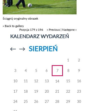
Ściągnij oryginalny obrazek
« Back to gallery
Pozycja 179 z 196
« Previous
|
Następne »
KALENDARZ WYDARZEŃ
SIERPIEŃ
Przejdź do
Przejdź do
poprzedniego
poprzedniego
miesiąca
miesiąca
1
2
3
4
5
6
7
8
9
10
11
12
13
15
16
14
17
18
19
20
21
22
23
24
25
26
27
28
29
30