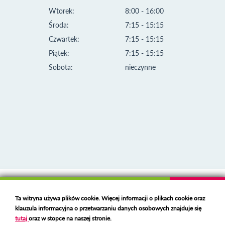
Wtorek:
8:00 - 16:00
Środa:
7:15 - 15:15
Czwartek:
7:15 - 15:15
Piątek:
7:15 - 15:15
Sobota:
nieczynne
Klauzula informacyjna i polityka plików cookies
Ta witryna używa plików cookie. Więcej informacji o plikach cookie oraz
Deklaracja dostępności
klauzula informacyjna o przetwarzaniu danych osobowych znajduje się
Polski serwer RBL
https://polspam.pl/
tutaj
oraz w stopce na naszej stronie.