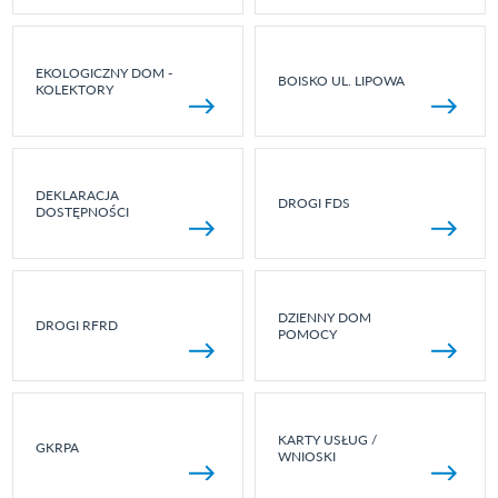
EKOLOGICZNY DOM -
BOISKO UL. LIPOWA
KOLEKTORY
DEKLARACJA
DROGI FDS
DOSTĘPNOŚCI
DZIENNY DOM
DROGI RFRD
POMOCY
KARTY USŁUG /
GKRPA
WNIOSKI