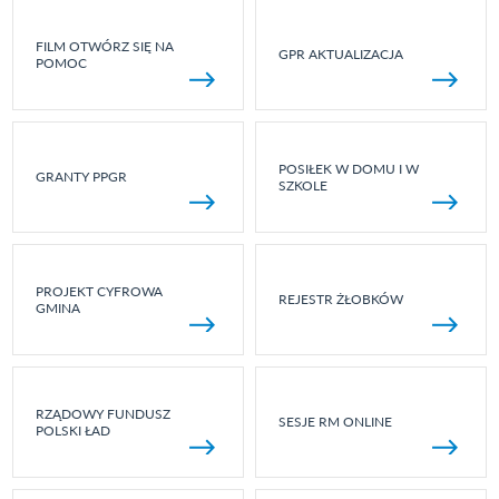
FILM OTWÓRZ SIĘ NA
GPR AKTUALIZACJA
POMOC
POSIŁEK W DOMU I W
GRANTY PPGR
SZKOLE
PROJEKT CYFROWA
REJESTR ŻŁOBKÓW
GMINA
RZĄDOWY FUNDUSZ
SESJE RM ONLINE
POLSKI ŁAD