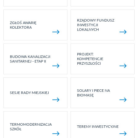
RZĄDOWY FUNDUSZ
ZGŁOŚ AWARIĘ
INWESTYCJI
KOLEKTORA
LOKALNYCH
PROJEKT:
BUDOWA KANALIZACJI
KOMPETENCJE
SANITARNEJ - ETAP II
PRZYSZŁOŚCI
SOLARY I PIECE NA
SESJE RADY MIEJSKIEJ
BIOMASĘ
TERMOMODERNIZACJA
TERENY INWESTYCYJNE
SZKÓŁ