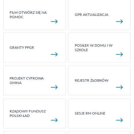
FILM OTWÓRZ SIĘ NA
GPR AKTUALIZACJA
POMOC
POSIŁEK W DOMU I W
GRANTY PPGR
SZKOLE
PROJEKT CYFROWA
REJESTR ŻŁOBKÓW
GMINA
RZĄDOWY FUNDUSZ
SESJE RM ONLINE
POLSKI ŁAD