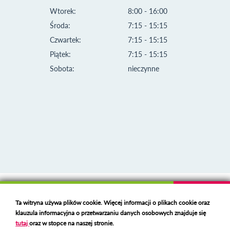
Wtorek:
8:00 - 16:00
Środa:
7:15 - 15:15
Czwartek:
7:15 - 15:15
Piątek:
7:15 - 15:15
Sobota:
nieczynne
Klauzula informacyjna i polityka plików cookies
Ta witryna używa plików cookie. Więcej informacji o plikach cookie oraz
Deklaracja dostępności
klauzula informacyjna o przetwarzaniu danych osobowych znajduje się
Polski serwer RBL
https://polspam.pl/
tutaj
oraz w stopce na naszej stronie.