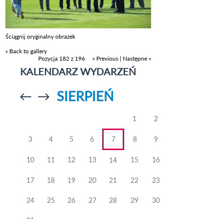
Ściągnij oryginalny obrazek
« Back to gallery
Pozycja 182 z 196
« Previous
|
Następne »
KALENDARZ WYDARZEŃ
SIERPIEŃ
Przejdź do
Przejdź do
poprzedniego
poprzedniego
miesiąca
miesiąca
1
2
3
4
5
6
7
8
9
10
11
12
13
15
16
14
17
18
19
20
21
22
23
24
25
26
27
28
29
30