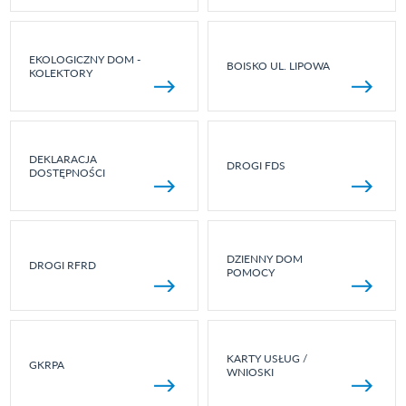
EKOLOGICZNY DOM -
BOISKO UL. LIPOWA
KOLEKTORY
DEKLARACJA
DROGI FDS
DOSTĘPNOŚCI
DZIENNY DOM
DROGI RFRD
POMOCY
KARTY USŁUG /
GKRPA
WNIOSKI