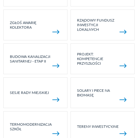
RZĄDOWY FUNDUSZ
ZGŁOŚ AWARIĘ
INWESTYCJI
KOLEKTORA
LOKALNYCH
PROJEKT:
BUDOWA KANALIZACJI
KOMPETENCJE
SANITARNEJ - ETAP II
PRZYSZŁOŚCI
SOLARY I PIECE NA
SESJE RADY MIEJSKIEJ
BIOMASĘ
TERMOMODERNIZACJA
TERENY INWESTYCYJNE
SZKÓŁ