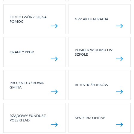
FILM OTWÓRZ SIĘ NA
GPR AKTUALIZACJA
POMOC
POSIŁEK W DOMU I W
GRANTY PPGR
SZKOLE
PROJEKT CYFROWA
REJESTR ŻŁOBKÓW
GMINA
RZĄDOWY FUNDUSZ
SESJE RM ONLINE
POLSKI ŁAD