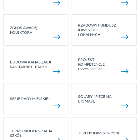
RZĄDOWY FUNDUSZ
ZGŁOŚ AWARIĘ
INWESTYCJI
KOLEKTORA
LOKALNYCH
PROJEKT:
BUDOWA KANALIZACJI
KOMPETENCJE
SANITARNEJ - ETAP II
PRZYSZŁOŚCI
SOLARY I PIECE NA
SESJE RADY MIEJSKIEJ
BIOMASĘ
TERMOMODERNIZACJA
TERENY INWESTYCYJNE
SZKÓŁ