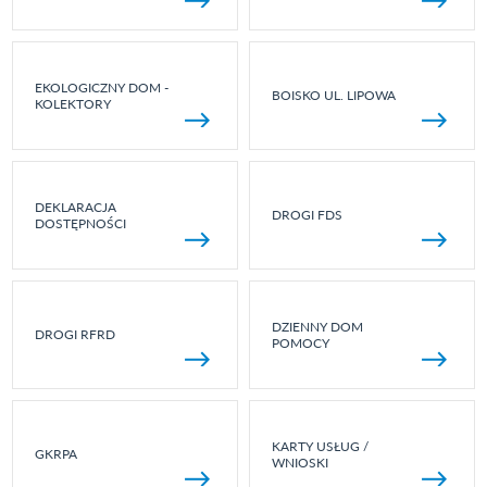
EKOLOGICZNY DOM -
BOISKO UL. LIPOWA
KOLEKTORY
DEKLARACJA
DROGI FDS
DOSTĘPNOŚCI
DZIENNY DOM
DROGI RFRD
POMOCY
KARTY USŁUG /
GKRPA
WNIOSKI