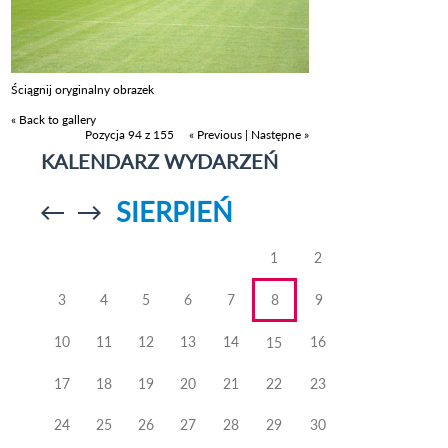
Ściągnij oryginalny obrazek
« Back to gallery
Pozycja 94 z 155
« Previous
|
Następne »
KALENDARZ WYDARZEŃ
SIERPIEŃ
Przejdź do
Przejdź do
poprzedniego
poprzedniego
miesiąca
miesiąca
1
2
3
4
5
6
7
8
9
10
11
12
13
14
16
15
17
18
19
20
21
22
23
24
25
26
27
28
29
30