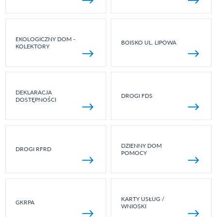
EKOLOGICZNY DOM -
BOISKO UL. LIPOWA
KOLEKTORY
DEKLARACJA
DROGI FDS
DOSTĘPNOŚCI
DZIENNY DOM
DROGI RFRD
POMOCY
KARTY USŁUG /
GKRPA
WNIOSKI