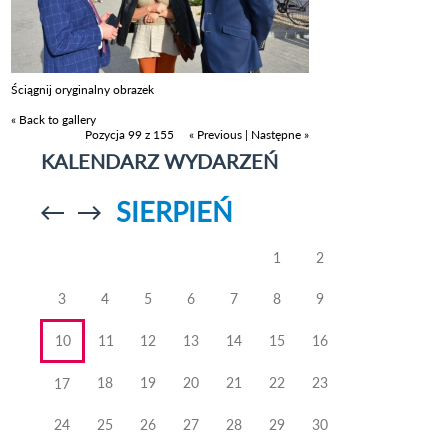
Ściągnij oryginalny obrazek
« Back to gallery
Pozycja 99 z 155
« Previous
|
Następne »
KALENDARZ WYDARZEŃ
SIERPIEŃ
Przejdź do
Przejdź do
poprzedniego
poprzedniego
miesiąca
miesiąca
1
2
3
4
5
6
7
8
9
10
11
12
13
14
15
16
18
19
20
21
22
23
17
24
25
26
27
28
29
30