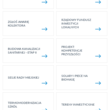
RZĄDOWY FUNDUSZ
ZGŁOŚ AWARIĘ
INWESTYCJI
KOLEKTORA
LOKALNYCH
PROJEKT:
BUDOWA KANALIZACJI
KOMPETENCJE
SANITARNEJ - ETAP II
PRZYSZŁOŚCI
SOLARY I PIECE NA
SESJE RADY MIEJSKIEJ
BIOMASĘ
TERMOMODERNIZACJA
TERENY INWESTYCYJNE
SZKÓŁ