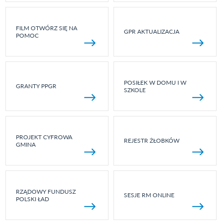
FILM OTWÓRZ SIĘ NA
GPR AKTUALIZACJA
POMOC
POSIŁEK W DOMU I W
GRANTY PPGR
SZKOLE
PROJEKT CYFROWA
REJESTR ŻŁOBKÓW
GMINA
RZĄDOWY FUNDUSZ
SESJE RM ONLINE
POLSKI ŁAD