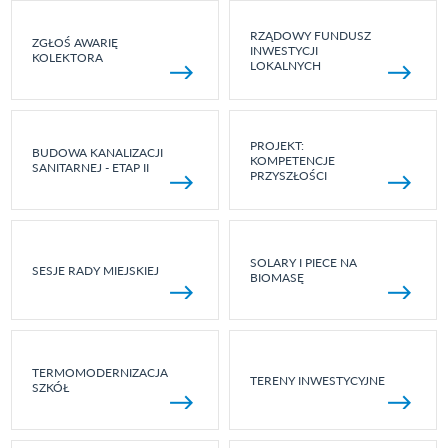
RZĄDOWY FUNDUSZ
ZGŁOŚ AWARIĘ
INWESTYCJI
KOLEKTORA
LOKALNYCH
PROJEKT:
BUDOWA KANALIZACJI
KOMPETENCJE
SANITARNEJ - ETAP II
PRZYSZŁOŚCI
SOLARY I PIECE NA
SESJE RADY MIEJSKIEJ
BIOMASĘ
TERMOMODERNIZACJA
TERENY INWESTYCYJNE
SZKÓŁ