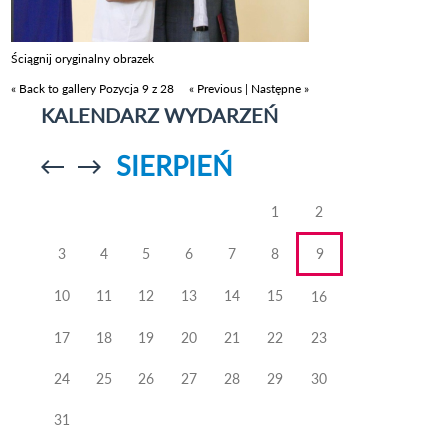
Ściągnij oryginalny obrazek
« Back to gallery
Pozycja 9 z 28
« Previous
|
Następne »
KALENDARZ WYDARZEŃ
SIERPIEŃ
Przejdź do
Przejdź do
poprzedniego
poprzedniego
miesiąca
miesiąca
1
2
3
4
5
6
7
8
9
10
11
12
13
14
15
16
17
18
19
20
21
22
23
24
25
26
27
28
29
30
31