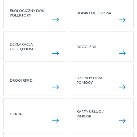
EKOLOGICZNY DOM -
BOISKO UL. LIPOWA
KOLEKTORY
DEKLARACJA
DROGI FDS
DOSTĘPNOŚCI
DZIENNY DOM
DROGI RFRD
POMOCY
KARTY USŁUG /
GKRPA
WNIOSKI