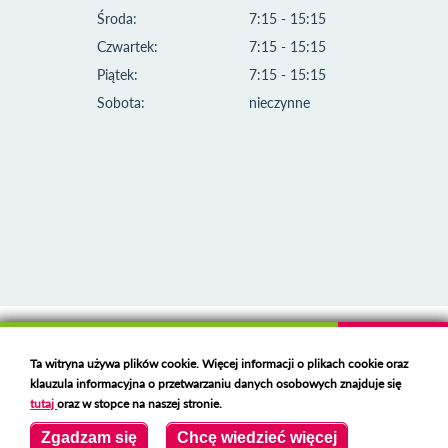
Środa:
7:15 - 15:15
Czwartek:
7:15 - 15:15
Piątek:
7:15 - 15:15
Sobota:
nieczynne
Klauzula informacyjna i polityka plików cookies
Ta witryna używa plików cookie. Więcej informacji o plikach cookie oraz
Deklaracja dostępności
klauzula informacyjna o przetwarzaniu danych osobowych znajduje się
Polski serwer RBL
https://polspam.pl/
tutaj
oraz w stopce na naszej stronie.
Copyright 2023 Urząd Miejski w Opolu Lubelskim
Zgadzam się
Chcę wiedzieć więcej
Created by
VOBACOM
Odnośnik otworzy się w nowym oknie