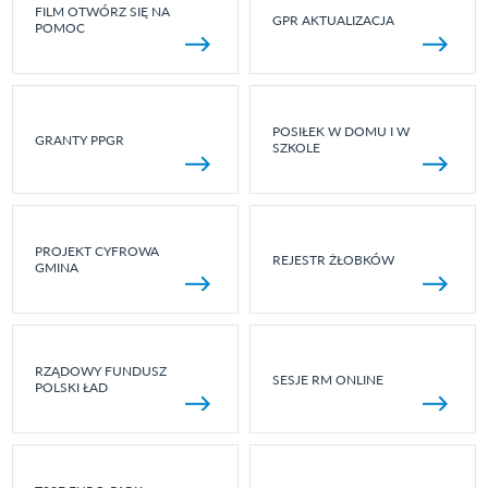
FILM OTWÓRZ SIĘ NA
GPR AKTUALIZACJA
POMOC
POSIŁEK W DOMU I W
GRANTY PPGR
SZKOLE
PROJEKT CYFROWA
REJESTR ŻŁOBKÓW
GMINA
RZĄDOWY FUNDUSZ
SESJE RM ONLINE
POLSKI ŁAD